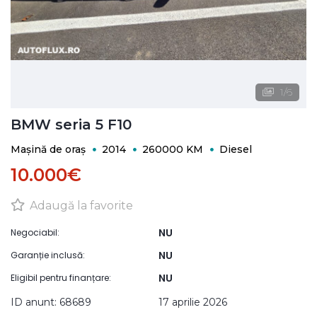
1
/
6
BMW seria 5 F10
Mașină de oraș
2014
260000 KM
Diesel
10.000€
Adaugă la favorite
NU
Negociabil:
NU
Garanție inclusă:
NU
Eligibil pentru finanțare:
ID anunt: 68689
17 aprilie 2026