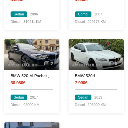
Sedan
2006
Combi
2007
Diesel
310211 KM
Diesel
229173 KM
7
9
BMW 520 M-Pachet , Full LED
BMW 520d
30.950€
7.900€
Sedan
2017
Sedan
2013
Diesel
98000 KM
Diesel
198000 KM