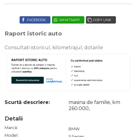
FACEBOOK
WHATSAPP
COPY LINK
Raport istoric auto
Consultati istoricul, kilometrajul, dotarile
Scurtă descriere:
masina de familie, km
260.000,
Detalii
Marcă:
BMW
Model:
5 Series