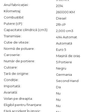
Anul fabricației:
2014
Kilometraj:
260000 KM
Combustibil:
Diesel
Putere (cP):
219 cP
Capacitate cilindrică (cm3):
2,000 cm3
Transmisie:
4X4 Automat
Cutie de viteze:
Automată
Normă de poluare:
Euro 5
Caroserie:
Mașină de oraș
Număr de portiere:
5 Portiere
Culoare:
Negru
Țară de origine:
Germania
Condiție:
Second Hand
Importată:
Da
Avariată:
Nu
Volan pe dreapta:
Nu
Eligibil pentru finanțare:
Nu
Fără accident în istoric:
Nu