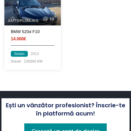
10
BMW 520d F10
14.000€
Sedan
2013
Diesel
230000 KM
Ești un vânzător profesionist? Înscrie-te
în platformă acum!
Creează un cont de dealer