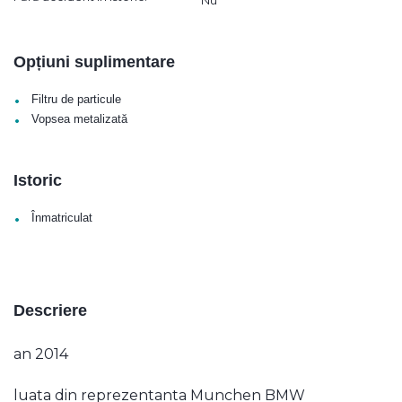
Opțiuni suplimentare
•
Filtru de particule
•
Vopsea metalizată
Istoric
•
Înmatriculat
Descriere
an 2014
luata din reprezentanta Munchen BMW