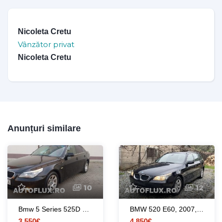
Nicoleta Cretu
Vânzător privat
Nicoleta Cretu
Anunțuri similare
10
12
Bmw 5 Series 525D manual 6 + 1 Trepte
BMW 520 E60, 2007, 163Cp, distribuție fată, Impecabil!
3.550€
4.850€