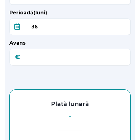
Perioadă(luni)
Avans
€
Plată lunară
-