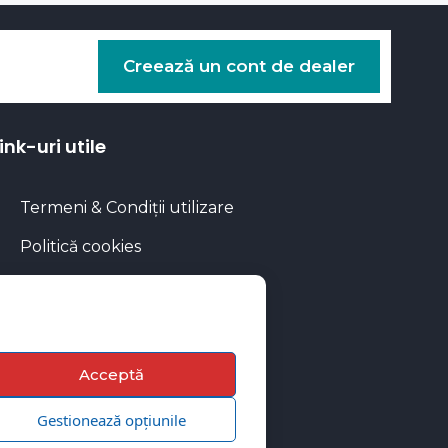
Creează un cont de dealer
ink-uri utile
Termeni & Condiții utilizare
Politică cookies
Politica de confidențialitate
Calculator rate
Blog Autoflux
Acceptă
Gestionează opțiunile