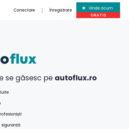
Vinde acum
Conectare
Înregistrare
le se găsesc pe
autoflux.ro
tuite
p
ofesioniști
n siguranță