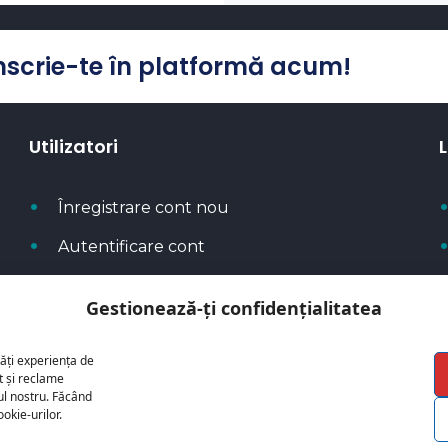
Înscrie-te în platformă acum!
Utilizatori
L
Înregistrare cont nou
Autentificare cont
Creează cont dealer
Gestionează-ți confidențialitatea
Metode de plată
ăți experiența de
t și reclame
cul nostru. Făcând
ookie-urilor.