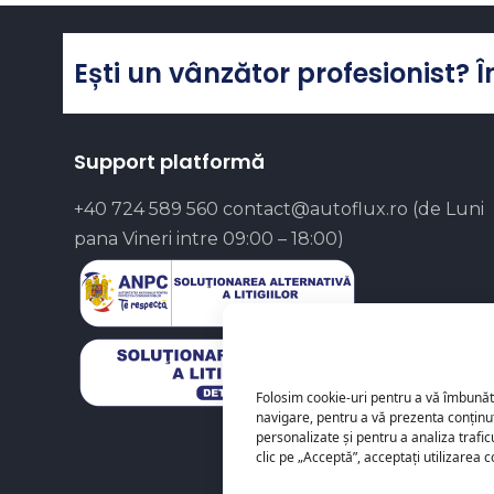
Ești un vânzător profesionist? 
Support platformă
+40 724 589 560
contact@autoflux.ro
(de Luni
pana Vineri intre 09:00 – 18:00)
Folosim cookie-uri pentru a vă îmbunăt
navigare, pentru a vă prezenta conținu
personalizate și pentru a analiza trafi
clic pe „Acceptă”, acceptați utilizarea c