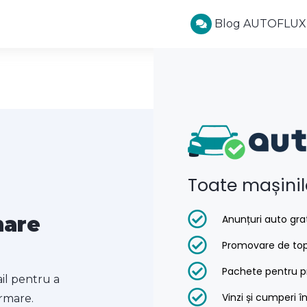
Blog AUTOFLUX
Toate mașini
mare
Anunțuri auto gra
Promovare de to
Pachete pentru pr
il pentru a
Vinzi și cumperi î
irmare.