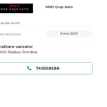
MND Grup Auto
EALER AUTO
9 mai 2025
ata anunțului
calizare vanzator
400 Rădăuți, România
749558588