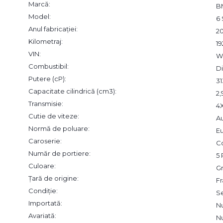
Marcă:
B
Model:
6 
Anul fabricației:
2
Kilometraj:
1
VIN:
W
Combustibil:
Di
Putere (cP):
31
Capacitate cilindrică (cm3):
2
Transmisie:
4
Cutie de viteze:
A
Normă de poluare:
Eu
Caroserie:
C
Număr de portiere:
5 
Culoare:
Gr
Țară de origine:
Fr
Condiție:
S
Importată:
N
Avariată:
N