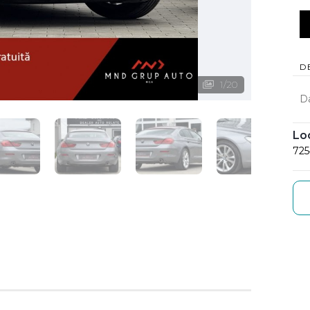
D
1
/
20
D
Lo
725