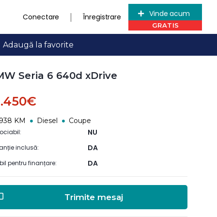
Vinde acum
Conectare
Înregistrare
Adaugă la favorite
W Seria 6 640d xDrive
6.450€
2938 KM
Diesel
Coupe
NU
ociabil:
DA
anție inclusă:
DA
ibil pentru finanțare:
Trimite mesaj