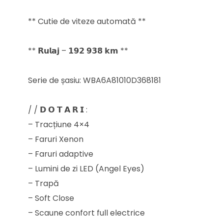
** Cutie de viteze automată **
** 𝗥𝘂𝗹𝗮𝗷 – 𝟭𝟵𝟮 𝟵𝟯𝟴 𝗸𝗺 **
Serie de șasiu: WBA6A81010D368181
/ / 𝗗 𝗢 𝗧 𝗔 𝗥 𝗜 :
– Tracțiune 4×4
– Faruri Xenon
– Faruri adaptive
– Lumini de zi LED (Angel Eyes)
– Trapă
– Soft Close
– Scaune confort full electrice