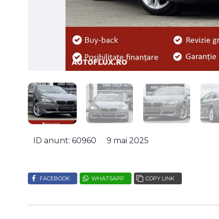
ID anunt: 60960
9 mai 2025
FACEBOOK
WHATSAPP
COPY LINK