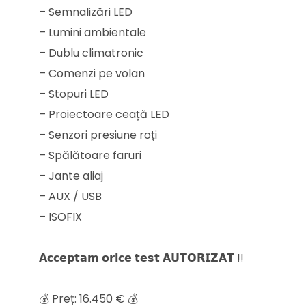
– Semnalizări LED
– Lumini ambientale
– Dublu climatronic
– Comenzi pe volan
– Stopuri LED
– Proiectoare ceață LED
– Senzori presiune roți
– Spălătoare faruri
– Jante aliaj
– AUX / USB
– ISOFIX
𝗔𝗰𝗰𝗲𝗽𝘁𝗮𝗺 𝗼𝗿𝗶𝗰𝗲 𝘁𝗲𝘀𝘁 𝗔𝗨𝗧𝗢𝗥𝗜𝗭𝗔𝗧 !!
💰 Preț: 16.450 € 💰