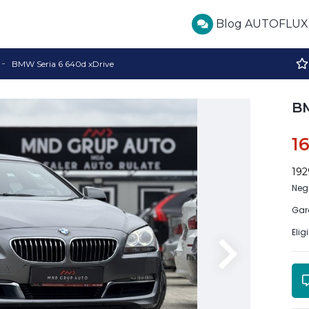
Blog AUTOFLUX
BMW Seria 6 640d xDrive
BM
1
19
Neg
Gar
Elig