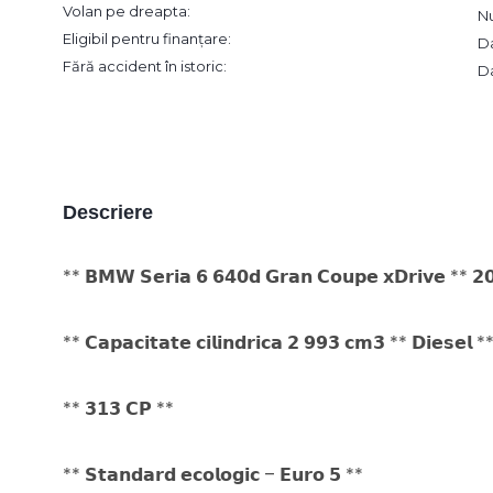
Volan pe dreapta:
N
Eligibil pentru finanțare:
D
Fără accident în istoric:
D
Descriere
** 𝗕𝗠𝗪 𝗦𝗲𝗿𝗶𝗮 𝟲 𝟲𝟰𝟬𝗱 𝗚𝗿𝗮𝗻 𝗖𝗼𝘂𝗽𝗲 𝘅𝗗𝗿𝗶𝘃𝗲 ** 𝟮
** 𝗖𝗮𝗽𝗮𝗰𝗶𝘁𝗮𝘁𝗲 𝗰𝗶𝗹𝗶𝗻𝗱𝗿𝗶𝗰𝗮 𝟮 𝟵𝟵𝟯 𝗰𝗺𝟯 ** 𝗗𝗶𝗲𝘀𝗲𝗹 *
** 𝟯𝟭𝟯 𝗖𝗣 **
** 𝗦𝘁𝗮𝗻𝗱𝗮𝗿𝗱 𝗲𝗰𝗼𝗹𝗼𝗴𝗶𝗰 – 𝗘𝘂𝗿𝗼 𝟱 **