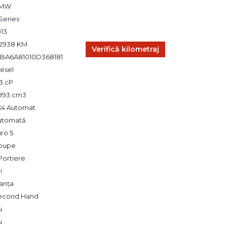
MW
Series
013
92938 KM
Verifică kilometraj
BA6A81010D368181
esel
3 cP
,993 cm3
X4 Automat
utomată
ro 5
oupe
Portiere
i
anța
econd Hand
u
u