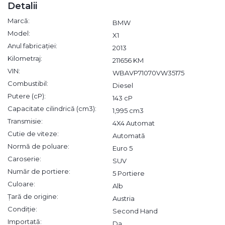
Detalii
Marcă:
BMW
Model:
X1
Anul fabricației:
2013
Kilometraj:
211656 KM
VIN:
WBAVP71070VW35175
Combustibil:
Diesel
Putere (cP):
143 cP
Capacitate cilindrică (cm3):
1,995 cm3
Transmisie:
4X4 Automat
Cutie de viteze:
Automată
Normă de poluare:
Euro 5
Caroserie:
SUV
Număr de portiere:
5 Portiere
Culoare:
Alb
Țară de origine:
Austria
Condiție:
Second Hand
Importată:
Da