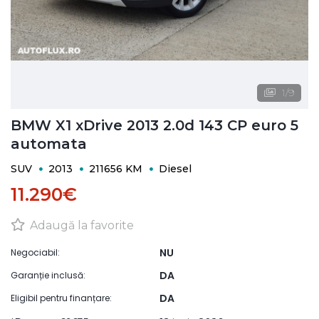
1
/
9
BMW X1 xDrive 2013 2.0d 143 CP euro 5
automata
SUV
2013
211656 KM
Diesel
11.290€
Adaugă la favorite
NU
Negociabil:
DA
Garanție inclusă:
DA
Eligibil pentru finanțare: