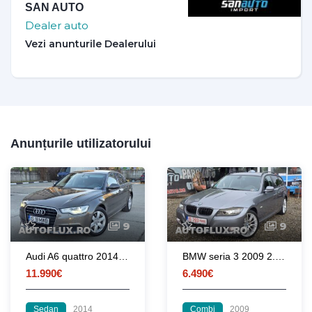
SAN AUTO
Dealer auto
Anunțurile utilizatorului
9
9
Audi A6 quattro 2014 3.0 V6 TDI 245CP euro 5 automata / RATE / LIVRARE
BMW seria 3 2009 2.0d 177 CP euro 5 automata
11.990€
6.490€
Sedan
2014
Combi
2009