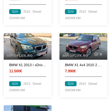
SUV
2010
Diesel
SUV
2010
Diesel
252000 KM
260369 KM
15
9
BMW X1 2013 / xDrive 20 d automata joystick 8+1 / navi / piele clima
BMW X1 4x4 2010 2.0d 177 CP euro 5 automata
11.500€
7.990€
SUV
2013
Diesel
SUV
2010
Diesel
228000 KM
200299 KM