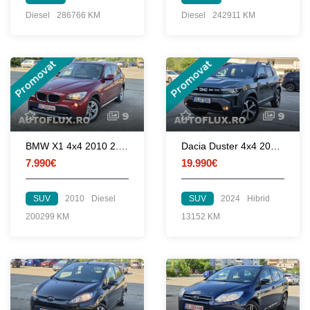
Diesel
286766 KM
Diesel
242911 KM
Promovat
Promovat
9
9
BMW X1 4x4 2010 2.0d 177 CP euro 5 automata
Dacia Duster 4x4 2024 1.2 TCe 130 CP euro 6 / RATE fara avans
7.990€
19.990€
SUV
2010
Diesel
SUV
2024
Hibrid
200299 KM
13152 KM