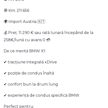
🧭 Km: 211.656
🌍 Import Austria 🇦🇹
💰 Preț: 11.290 € sau rată lunară începând de la
258€/lună cu avans 0 💳
De ce merită BMW X1:
✔ tracțiune integrală xDrive
✔ poziție de condus înaltă
✔ confort bun la drum lung
✔ experiență de condus specifică BMW
Perfect pentru: