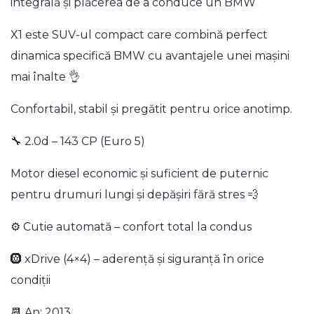
integrală și plăcerea de a conduce un BMW
X1 este SUV-ul compact care combină perfect
dinamica specifică BMW cu avantajele unei mașini
mai înalte 👌
Confortabil, stabil și pregătit pentru orice anotimp.
🔧 2.0d – 143 CP (Euro 5)
Motor diesel economic și suficient de puternic
pentru drumuri lungi și depășiri fără stres 💨
⚙️ Cutie automată – confort total la condus
🛞 xDrive (4×4) – aderență și siguranță în orice
condiții
📆 An: 2013