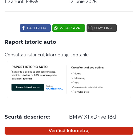
ID anunt: 69635
12 iunie 2026
FACEBOOK
WHATSAPP
COPY LINK
Raport istoric auto
Consultati istoricul, kilometrajul, dotarile
Scurtă descriere:
BMW X1 xDrive 18d
Verifică kilometraj