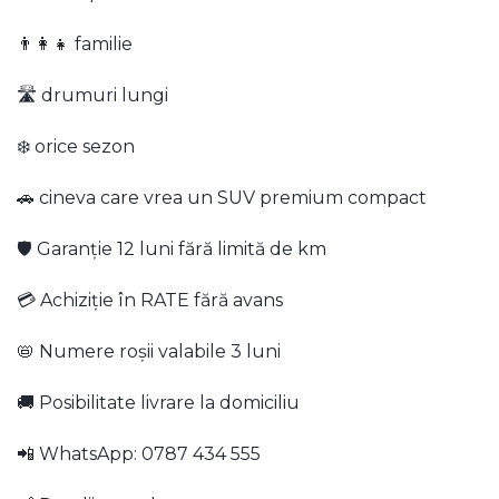
👨‍👩‍👧 familie
🛣 drumuri lungi
❄️ orice sezon
🚗 cineva care vrea un SUV premium compact
🛡️ Garanție 12 luni fără limită de km
💳 Achiziție în RATE fără avans
📛 Numere roșii valabile 3 luni
🚚 Posibilitate livrare la domiciliu
📲 WhatsApp: 0787 434 555