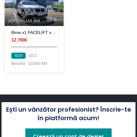
6
Bmw x1 FACELIFT xdrive 2.0i 184cp
12.790€
SUV
2012
Benzină
115000 KM
Ești un vânzător profesionist? Înscrie-te
în platformă acum!
Creează un cont de dealer