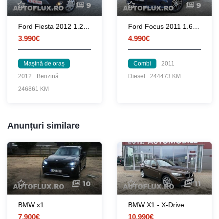
9
9
Ford Fiesta 2012 1.25 82 CP euro 5
Ford Focus 2011 1.6 TDCi 115 CP euro 5
3.990€
4.990€
Mașină de oraș
Combi
2011
2012
Benzină
Diesel
244473 KM
246861 KM
Anunțuri similare
10
11
BMW x1
BMW X1 - X-Drive
7.900€
10.990€