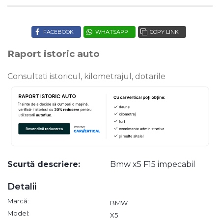
FACEBOOK
WHATSAPP
COPY LINK
Raport istoric auto
Consultati istoricul, kilometrajul, dotarile
Scurtă descriere:
Bmw x5 F15 impecabil
Detalii
Marcă:
BMW
Model:
X5