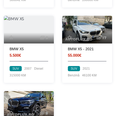
3
17
BMW X5
BMW X5 - 2021
5.500€
55.000€
SUV
2007
Diesel
SUV
2021
315000 KM
Benzină
46100 KM
8