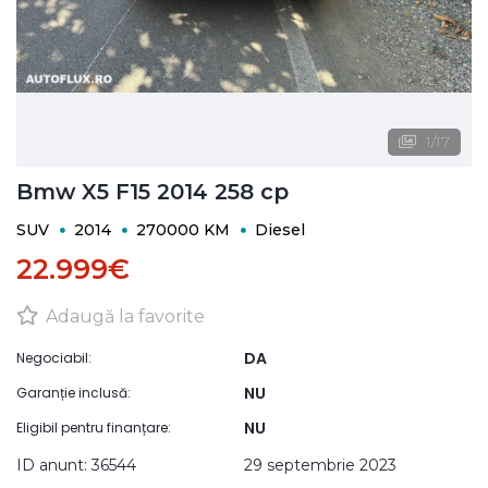
1
/
17
Bmw X5 F15 2014 258 cp
SUV
2014
270000 KM
Diesel
22.999€
Adaugă la favorite
DA
Negociabil:
NU
Garanție inclusă:
NU
Eligibil pentru finanțare:
ID anunt: 36544
29 septembrie 2023