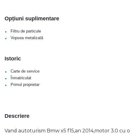
Opțiuni suplimentare
•
Filtru de particule
•
Vopsea metalizată
Istoric
•
Carte de service
•
Înmatriculat
•
Primul proprietar
Descriere
Vand autoturism Bmw x5 f15,an 2014,motor 3.0 cu o