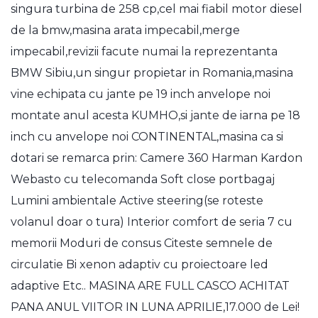
singura turbina de 258 cp,cel mai fiabil motor diesel
de la bmw,masina arata impecabil,merge
impecabil,revizii facute numai la reprezentanta
BMW Sibiu,un singur propietar in Romania,masina
vine echipata cu jante pe 19 inch anvelope noi
montate anul acesta KUMHO,si jante de iarna pe 18
inch cu anvelope noi CONTINENTAL,masina ca si
dotari se remarca prin: Camere 360 Harman Kardon
Webasto cu telecomanda Soft close portbagaj
Lumini ambientale Active steering(se roteste
volanul doar o tura) Interior comfort de seria 7 cu
memorii Moduri de consus Citeste semnele de
circulatie Bi xenon adaptiv cu proiectoare led
adaptive Etc.. MASINA ARE FULL CASCO ACHITAT
PANA ANUL VIITOR IN LUNA APRILIE,17.000 de Lei!