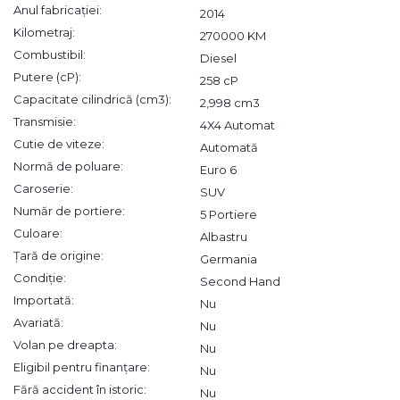
Anul fabricației:
2014
Kilometraj:
270000 KM
Combustibil:
Diesel
Putere (cP):
258 cP
Capacitate cilindrică (cm3):
2,998 cm3
Transmisie:
4X4 Automat
Cutie de viteze:
Automată
Normă de poluare:
Euro 6
Caroserie:
SUV
Număr de portiere:
5 Portiere
Culoare:
Albastru
Țară de origine:
Germania
Condiție:
Second Hand
Importată:
Nu
Avariată:
Nu
Volan pe dreapta:
Nu
Eligibil pentru finanțare:
Nu
Fără accident în istoric:
Nu