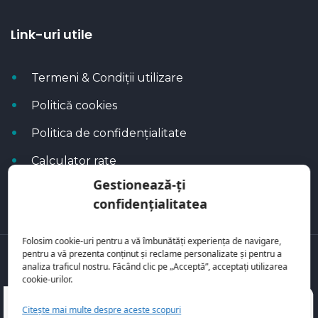
Link-uri utile
Termeni & Condiții utilizare
Politică cookies
Politica de confidențialitate
Calculator rate
Gestionează-ți
Blog Autoflux
confidențialitatea
Folosim cookie-uri pentru a vă îmbunătăți experiența de navigare,
pentru a vă prezenta conținut și reclame personalizate și pentru a
Toate mașinile se regăsesc pe
AutoFlux
analiza traficul nostru. Făcând clic pe „Acceptă”, acceptați utilizarea
cookie-urilor.
Citește mai multe despre aceste scopuri