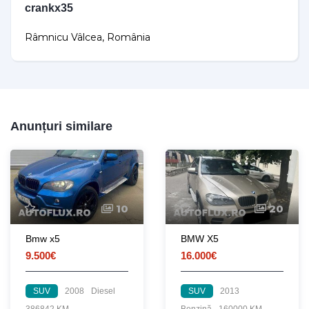
crankx35
Râmnicu Vâlcea, România
Anunțuri similare
10
20
Bmw x5
BMW X5
9.500€
16.000€
SUV
2008
Diesel
SUV
2013
386842 KM
Benzină
160000 KM