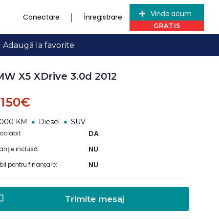
Vinde acum
Conectare
Înregistrare
Adaugă la favorite
W X5 XDrive 3.0d 2012
1.150€
5000 KM
Diesel
SUV
DA
ociabil:
NU
anție inclusă:
NU
ibil pentru finanțare:
Trimite mesaj