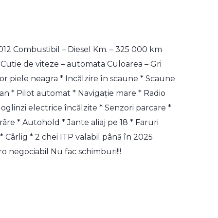
012 Combustibil – Diesel Km. – 325 000 km
 Cutie de viteze – automata Culoarea – Gri
ior piele neagra * Incălzire în scaune * Scaune
an * Pilot automat * Navigație mare * Radio
glinzi electrice încălzite * Senzori parcare *
râre * Autohold * Jante aliaj pe 18 * Faruri
 Cârlig * 2 chei ITP valabil până în 2025
ro negociabil Nu fac schimburi!!!