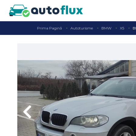
Prima Pagină
Autoturisme
BMW
X5
B