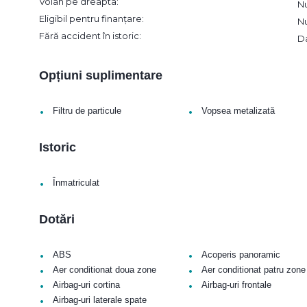
Volan pe dreapta:
N
Eligibil pentru finanțare:
N
Fără accident în istoric:
D
Opțiuni suplimentare
•
•
Filtru de particule
Vopsea metalizată
Istoric
•
Înmatriculat
Dotări
•
•
ABS
Acoperis panoramic
•
•
Aer conditionat doua zone
Aer conditionat patru zone
•
•
Airbag-uri cortina
Airbag-uri frontale
•
Airbag-uri laterale spate