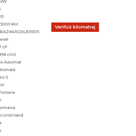
MW
5
12
25000 KM
Verifică kilometraj
BAZW41020L835105
esel
7 cP
,996 cm3
X4 Automat
utomată
ro 5
UV
Portiere
i
ermania
econd Hand
a
u