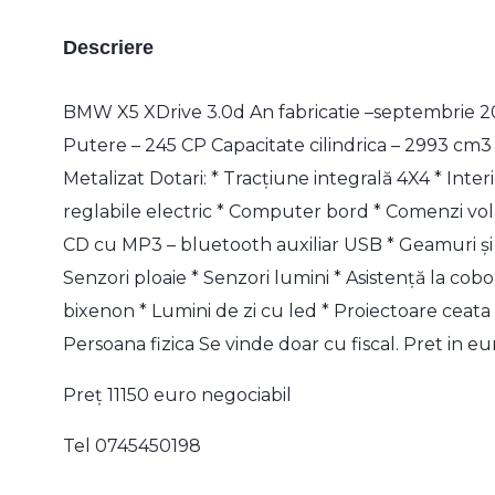
Descriere
BMW X5 XDrive 3.0d An fabricatie –septembrie 2
Putere – 245 CP Capacitate cilindrica – 2993 cm3
Metalizat Dotari: * Tracțiune integrală 4X4 * Inter
reglabile electric * Computer bord * Comenzi vol
CD cu MP3 – bluetooth auxiliar USB * Geamuri și o
Senzori ploaie * Senzori lumini * Asistență la cobo
bixenon * Lumini de zi cu led * Proiectoare ceata *
Persoana fizica Se vinde doar cu fiscal. Pret in eu
Preț 11150 euro negociabil
Tel 0745450198