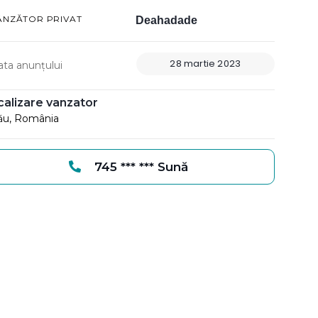
ÂNZĂTOR PRIVAT
Deahadade
28 martie 2023
ata anunțului
calizare vanzator
ău, România
745 *** *** Sună