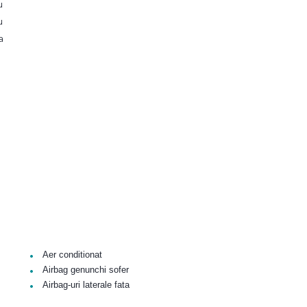
u
u
a
•
Aer conditionat
•
Airbag genunchi sofer
•
Airbag-uri laterale fata