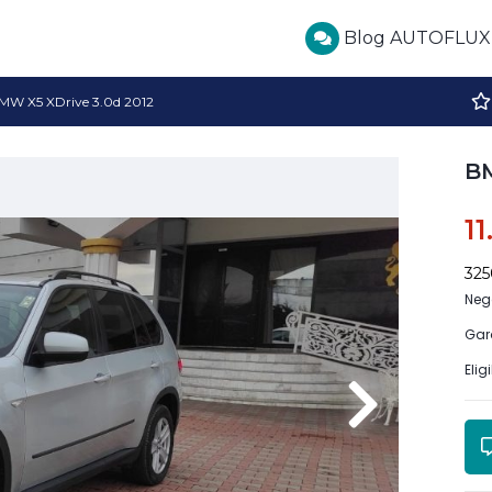
Blog AUTOFLUX
MW X5 XDrive 3.0d 2012
BM
1
32
Neg
Gar
Elig