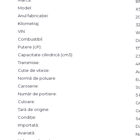
B
Model:
X
Anul fabricației:
20
Kilometraj:
3
VIN:
W
Combustibil:
Di
Putere (cP):
17
Capacitate cilindrică (cm3):
2
Transmisie:
4
Cutie de viteze:
A
Normă de poluare:
Eu
Caroserie:
S
Număr de portiere:
5 
Culoare:
Gr
Țară de origine:
G
Condiție:
S
Importată:
D
Avariată:
N