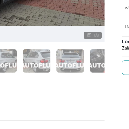
V
D
1
/
8
Lo
Zal