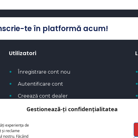
Înscrie-te în platformă acum!
Utilizatori
L
Înregistrare cont nou
Autentificare cont
Creează cont dealer
Metode de plată
Gestionează-ți confidențialitatea
ăți experiența de
t și reclame
cul nostru. Făcând