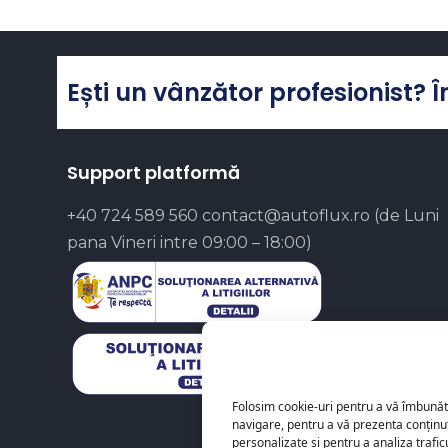
Ești un vânzător profesionist? 
Support platformă
+40 724 589 560
contact@autoflux.ro
(de Luni
pana Vineri intre 09:00 – 18:00)
Folosim cookie-uri pentru a vă îmbunăt
navigare, pentru a vă prezenta conținu
personalizate și pentru a analiza trafi