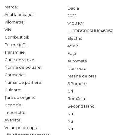
Marcă:
Dacia
Anul fabricației:
2022
Kilometraj:
7400 KM
VIN:
UU1DBG003NU046067
Combustibil:
Electric
Putere (cP):
45 cP
Transmisie:
Față
Cutie de viteze:
Automată
Normă de poluare:
Non-euro
Caroserie:
Mașină de oraș
Număr de portiere:
5 Portiere
Culoare:
Gri
Țară de origine:
România
Condiție:
Second Hand
Importată:
Nu
Avariată:
Nu
Volan pe dreapta:
Nu