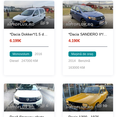
9
7
*Dacia Dokker*/1.5 dCi/EURO6/Climă/5Locuri/2uși culisante/
*Dacia SANDERO II*/0.9 tce/EURO 5/Navi/senzori/încălzire/top/Germania
6.199€
4.190€
Monovolum
2016
Mașină de oraș
Diesel
247000 KM
2014
Benzină
163000 KM
6
10