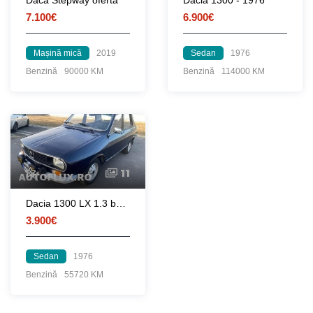
Dacă Stepway oferta
Dacia 1300 - 1976
7.100€
6.900€
Mașină mică
2019
Sedan
1976
Benzină
90000 KM
Benzină
114000 KM
11
Dacia 1300 LX 1.3 benzina 1976 Radio-Mp3-Clasic
3.900€
Sedan
1976
Benzină
55720 KM