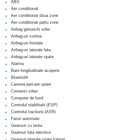
•
ABS
•
Aer conditionat
•
Aer conditionat doua zone
•
Aer conditionat patru zone
•
Airbag genunchi sofer
•
Airbag-uri cortina
•
Airbag-uri frontale
•
Airbag-uri laterale fata
•
Airbag-uri laterale spate
•
Alarma
•
Bare longitudinale acoperis
•
Bluetooth
•
Camera parcare spate
•
Comenzi volan
•
Computer de bord
•
Controlul stabilitatii (ESP)
•
Controlul tractiunii (ASR)
•
Faruri automate
•
Geamuri cu tenta
•
Geamuri fata electrice
•
Geamuri laterale spate fumurii