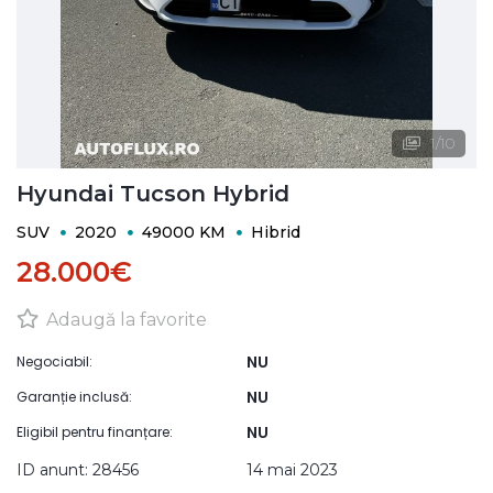
1
/
10
Hyundai Tucson Hybrid
SUV
2020
49000 KM
Hibrid
28.000€
Adaugă la favorite
NU
Negociabil:
NU
Garanție inclusă:
NU
Eligibil pentru finanțare:
ID anunt: 28456
14 mai 2023