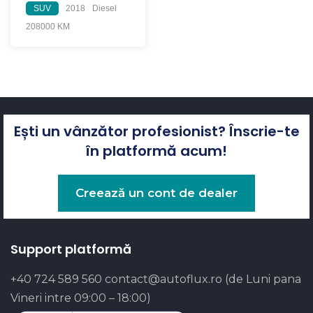
SUV
2018
Diesel
208000 KM
Ești un vânzător profesionist? Înscrie-te
în platformă acum!
Creează un cont de dealer
Support platformă
+40 724 589 560
contact@autoflux.ro
(de Luni pana
Vineri intre 09:00 – 18:00)