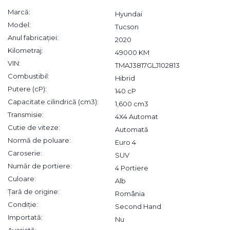
Marcă:
Hyundai
Model:
Tucson
Anul fabricației:
2020
Kilometraj:
49000 KM
VIN:
TMAJ3817GLJ102813
Combustibil:
Hibrid
Putere (cP):
140 cP
Capacitate cilindrică (cm3):
1,600 cm3
Transmisie:
4X4 Automat
Cutie de viteze:
Automată
Normă de poluare:
Euro 4
Caroserie:
SUV
Număr de portiere:
4 Portiere
Culoare:
Alb
Țară de origine:
România
Condiție:
Second Hand
Importată:
Nu