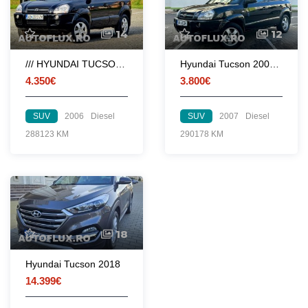
14
12
/// HYUNDAI TUCSON 4X4 Euro 4 6+1 Viteze////
Hyundai Tucson 2007 Propietar 10/10 FISCAL
4.350€
3.800€
SUV
2006
Diesel
SUV
2007
Diesel
288123 KM
290178 KM
18
Hyundai Tucson 2018
14.399€