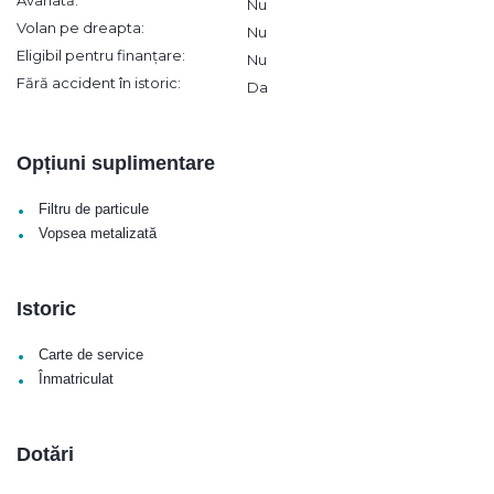
Avariată:
Nu
Volan pe dreapta:
Nu
Eligibil pentru finanțare:
Nu
Fără accident în istoric:
Da
Opțiuni suplimentare
•
Filtru de particule
•
Vopsea metalizată
Istoric
•
Carte de service
•
Înmatriculat
Dotări