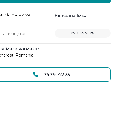
ÂNZĂTOR PRIVAT
Persoana fizica
22 iulie 2025
ata anunțului
calizare vanzator
harest, Romania
747914275