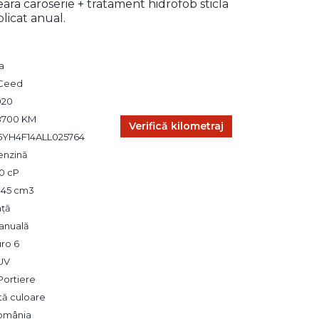
eara caroserie + tratament hidrofob sticla
plicat anual.
a
Ceed
020
8700 KM
Verifică kilometraj
5YH4F14ALL025764
enzină
0 cP
345 cm3
ață
anuală
ro 6
UV
Portiere
tă culoare
omânia