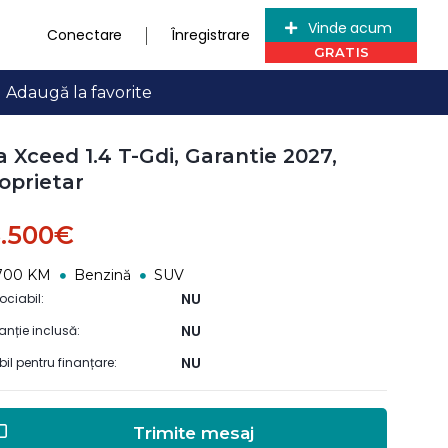
Vinde acum
Conectare
Înregistrare
Adaugă la favorite
a Xceed 1.4 T-Gdi, Garantie 2027,
oprietar
8.500€
700 KM
Benzină
SUV
NU
ociabil:
NU
anție inclusă:
NU
ibil pentru finanțare:
Trimite mesaj