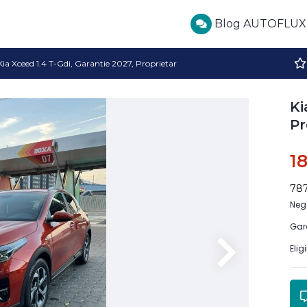
Blog AUTOFLUX
Kia Xceed 1.4 T-Gdi, Garantie 2027, Proprietar
Ki
Pr
1
78
Neg
Gar
Elig