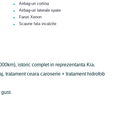
•
Airbag-uri cortina
•
Airbag-uri laterale spate
•
Faruri Xenon
•
Scaune fata incalzite
0000km), istoric complet in reprezentanta Kia.
raj, tratament ceara caroserie + tratament hidrofob
 gust.