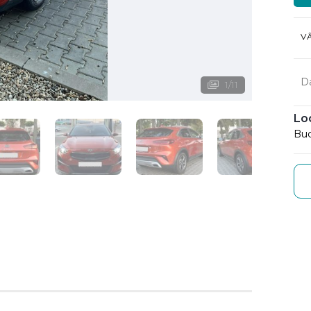
V
D
1
/
11
Lo
Buc