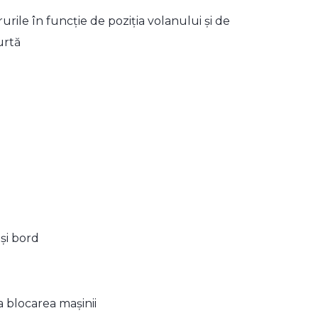
urile în funcție de poziția volanului și de
curtă
 și bord
la blocarea mașinii