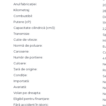
Anul fabricației:
2
Kilometraj:
2
Combustibil:
Di
Putere (cP):
17
Capacitate cilindrică (cm3):
2
Transmisie:
S
Cutie de viteze:
M
Normă de poluare:
Eu
Caroserie:
C
Număr de portiere:
4 
Culoare:
N
Țară de origine:
R
Condiție:
S
Importată:
N
Avariată:
N
Volan pe dreapta:
N
Eligibil pentru finanțare:
N
Fără accident în istoric:
N