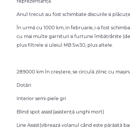
reprezentanță.
Anul trecut au fost schimbate discurile si plācuțe
În urmă cu 1000 km, in februarie, i-a fost schimbat
cu mai multe garnituri si furtune îmbătrânite (det
plus filtrele si uleiul MB 5w30, plus altele.
289000 km în creştere, se circulă zilnic cu mașin
Dotări:
Interior semi-piele gri
Blind spot assist(asistență unghi mort)
Line Assist(vibrează volanul când este părăsită b