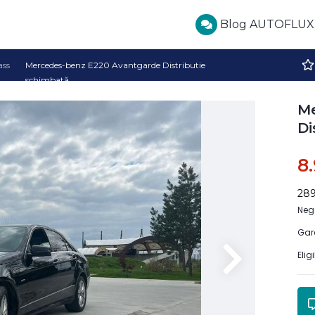
Blog AUTOFLUX
ass
Mercedes-benz E220 Avantgarde Distributie
schimbată
Me
Di
8
28
Neg
Gar
Elig