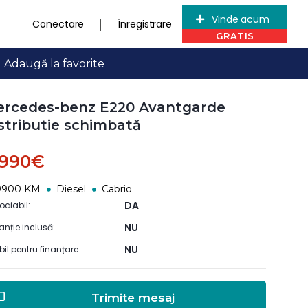
Vinde acum
Conectare
Înregistrare
Adaugă la favorite
rcedes-benz E220 Avantgarde
stributie schimbată
.990€
9900 KM
Diesel
Cabrio
DA
ociabil:
NU
anție inclusă:
NU
ibil pentru finanțare:
Trimite mesaj