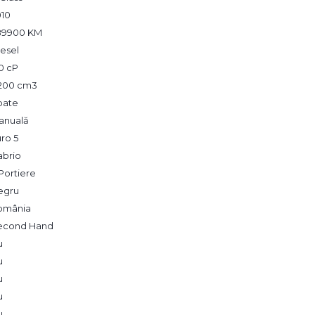
010
89900 KM
esel
0 cP
,200 cm3
pate
anuală
ro 5
abrio
Portiere
egru
omânia
econd Hand
u
u
u
u
u