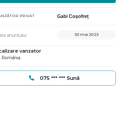
ÂNZĂTOR PRIVAT
Gabi Coșofreț
30 mai 2023
ata anunțului
calizare vanzator
i, România
075 *** *** Sună