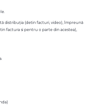
le.
ă distribuția (detin facturi, video), împreună
in factura si pentru o parte din acestea),
a.
anda)