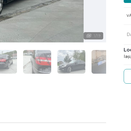
V
D
1
/
19
Lo
Iaș