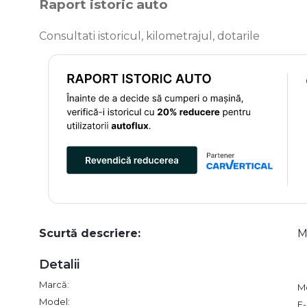
Raport istoric auto
Consultati istoricul, kilometrajul, dotarile
Scurtă descriere:
M
Detalii
Marcă:
M
Model:
E-