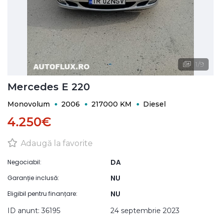
1
/
9
Mercedes E 220
Monovolum
2006
217000 KM
Diesel
4.250€
Adaugă la favorite
DA
Negociabil:
NU
Garanție inclusă:
NU
Eligibil pentru finanțare:
ID anunt: 36195
24 septembrie 2023