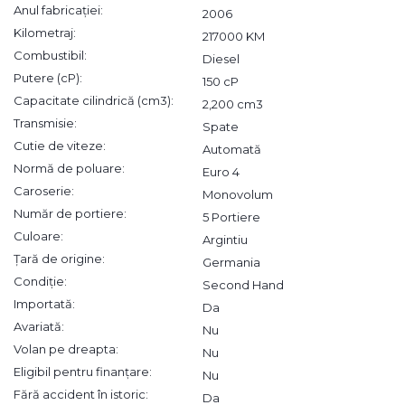
Anul fabricației:
2006
Kilometraj:
217000 KM
Combustibil:
Diesel
Putere (cP):
150 cP
Capacitate cilindrică (cm3):
2,200 cm3
Transmisie:
Spate
Cutie de viteze:
Automată
Normă de poluare:
Euro 4
Caroserie:
Monovolum
Număr de portiere:
5 Portiere
Culoare:
Argintiu
Țară de origine:
Germania
Condiție:
Second Hand
Importată:
Da
Avariată:
Nu
Volan pe dreapta:
Nu
Eligibil pentru finanțare:
Nu
Fără accident în istoric:
Da