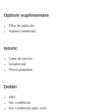
Opțiuni suplimentare
•
Filtru de particule
•
Vopsea metalizată
Istoric
•
Carte de service
•
Înmatriculat
•
Primul proprietar
Dotări
•
ABS
•
Aer conditionat
•
Aer conditionat patru zone