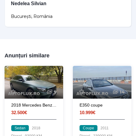
Nedelea Silvian
București, România
Anunțuri similare
9
14
2018 Mercedes Benz E Class AMG
E350 coupe
32.500€
10.999€
Sedan
2018
Coupe
2011
Diesel
93000 KM
Diesel
239000 KM