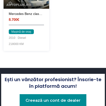
8
Mercedes Benz clasa e din 2010
8.700€
Mașină de oraș
2010
Diesel
218000 KM
Ești un vânzător profesionist? Înscrie-te
în platformă acum!
Creează un cont de dealer