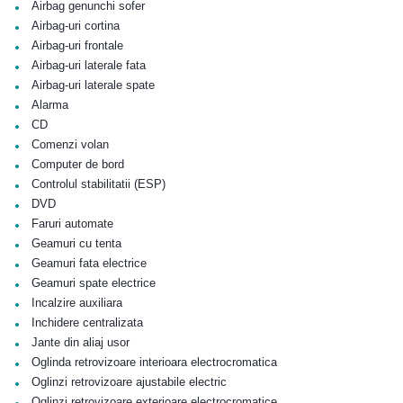
•
Airbag genunchi sofer
•
Airbag-uri cortina
•
Airbag-uri frontale
•
Airbag-uri laterale fata
•
Airbag-uri laterale spate
•
Alarma
•
CD
•
Comenzi volan
•
Computer de bord
•
Controlul stabilitatii (ESP)
•
DVD
•
Faruri automate
•
Geamuri cu tenta
•
Geamuri fata electrice
•
Geamuri spate electrice
•
Incalzire auxiliara
•
Inchidere centralizata
•
Jante din aliaj usor
•
Oglinda retrovizoare interioara electrocromatica
•
Oglinzi retrovizoare ajustabile electric
•
Oglinzi retrovizoare exterioare electrocromatice