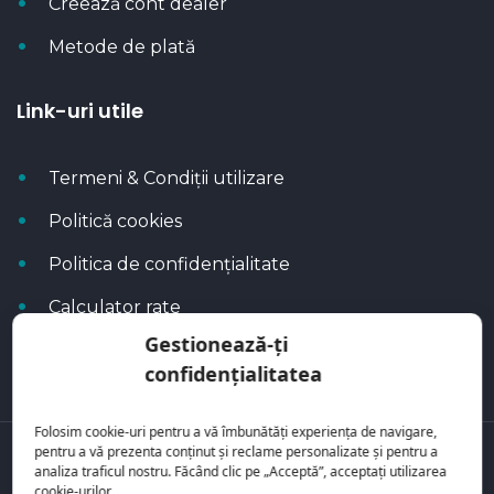
Creează cont dealer
Metode de plată
Link-uri utile
Termeni & Condiții utilizare
Politică cookies
Politica de confidențialitate
Calculator rate
Gestionează-ți
Blog Autoflux
confidențialitatea
Folosim cookie-uri pentru a vă îmbunătăți experiența de navigare,
pentru a vă prezenta conținut și reclame personalizate și pentru a
Toate mașinile se regăsesc pe
AutoFlux
analiza traficul nostru. Făcând clic pe „Acceptă”, acceptați utilizarea
cookie-urilor.