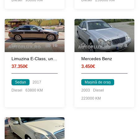
16
8
Limuzina E-Class, unic proprietar, impecabila, TVA deductibil
Mercedes Benz
37.350€
3.450€
Sedan
2017
Mașină de oraș
Diesel
63800 KM
2003
Diesel
223000 KM