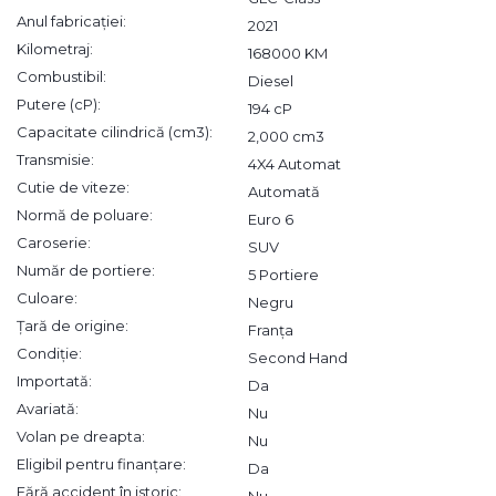
Anul fabricației:
2021
Kilometraj:
168000 KM
Combustibil:
Diesel
Putere (cP):
194 cP
Capacitate cilindrică (cm3):
2,000 cm3
Transmisie:
4X4 Automat
Cutie de viteze:
Automată
Normă de poluare:
Euro 6
Caroserie:
SUV
Număr de portiere:
5 Portiere
Culoare:
Negru
Țară de origine:
Franța
Condiție:
Second Hand
Importată:
Da
Avariată:
Nu
Volan pe dreapta:
Nu
Eligibil pentru finanțare:
Da
Fără accident în istoric:
Nu