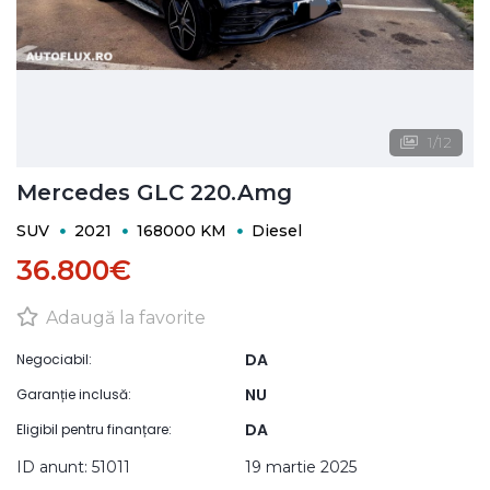
1
/
12
Mercedes GLC 220.Amg
SUV
2021
168000 KM
Diesel
36.800€
Adaugă la favorite
DA
Negociabil:
NU
Garanție inclusă:
DA
Eligibil pentru finanțare:
ID anunt: 51011
19 martie 2025