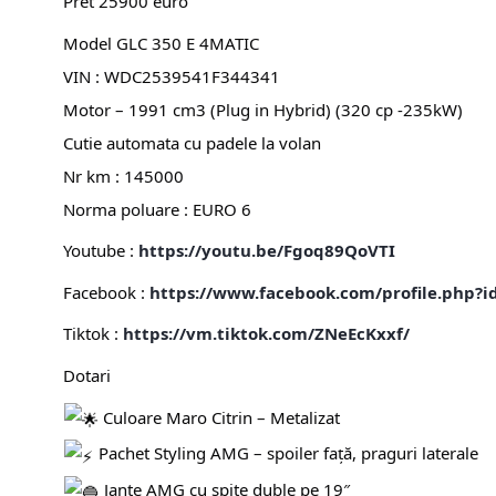
Pret 25900 euro
Model GLC 350 E 4MATIC
VIN : WDC2539541F344341
Motor – 1991 cm3 (Plug in Hybrid) (320 cp -235kW)
Cutie automata cu padele la volan
Nr km : 145000
Norma poluare : EURO 6
Youtube :
https://youtu.be/Fgoq89QoVTI
Facebook :
https://www.facebook.com/profile.php?
Tiktok :
https://vm.tiktok.com/ZNeEcKxxf/
Dotari
Culoare Maro Citrin – Metalizat
Pachet Styling AMG – spoiler față, praguri laterale
Jante AMG cu spite duble pe 19″