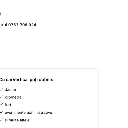
!
marul
0753 708 024