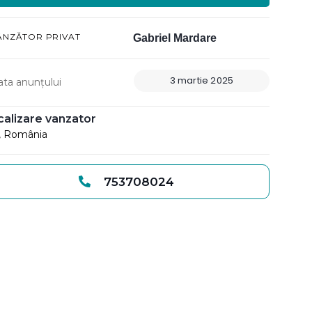
ÂNZĂTOR PRIVAT
Gabriel Mardare
3 martie 2025
ata anunțului
calizare vanzator
i, România
753708024