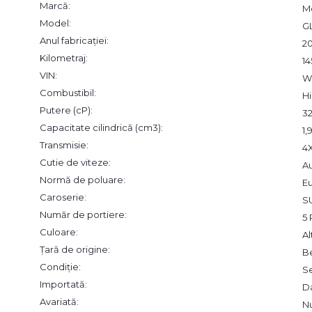
Marcă:
M
Model:
G
Anul fabricației:
2
Kilometraj:
1
VIN:
W
Combustibil:
Hi
Putere (cP):
3
Capacitate cilindrică (cm3):
1
Transmisie:
4
Cutie de viteze:
A
Normă de poluare:
Eu
Caroserie:
S
Număr de portiere:
5 
Culoare:
Al
Țară de origine:
B
Condiție:
S
Importată:
D
Avariată:
N