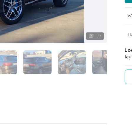
V
D
1
/
9
Lo
Iaș