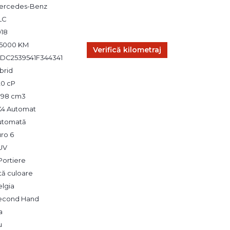
ercedes-Benz
LC
018
45000 KM
Verifică kilometraj
DC2539541F344341
brid
20 cP
,998 cm3
X4 Automat
utomată
ro 6
UV
Portiere
tă culoare
elgia
econd Hand
a
u