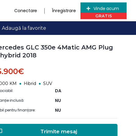
Vinde acum
Conectare
Înregistrare
Adaugă la favorite
rcedes GLC 350e 4Matic AMG Plug
 hybrid 2018
5.900€
5000 KM
Hibrid
SUV
DA
ociabil:
NU
anție inclusă:
NU
ibil pentru finanțare:
Trimite mesaj