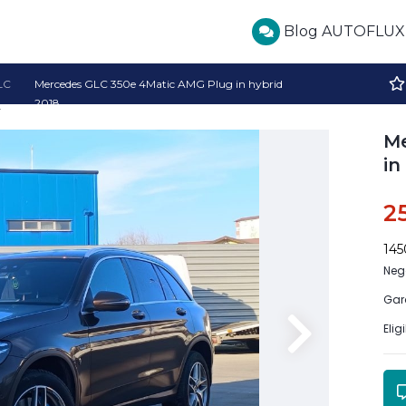
Blog AUTOFLUX
LC
Mercedes GLC 350e 4Matic AMG Plug in hybrid
2018
Me
in
2
14
Neg
Gar
Elig