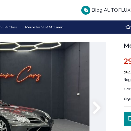
Blog AUTOFLUX
SLR-Class
Mercedes SLR McLaren
M
2
65
Neg
Gar
Elig