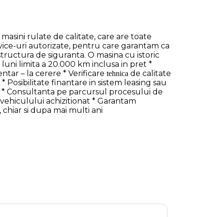
asini rulate de calitate, care are toate
rvice-uri autorizate, pentru care garantam ca
 structura de siguranta. O masina cu istoric
luni limita a 20.000 km inclusa in pret *
ntar – la cerere * Verificare
de calitate
tehnica
k * Posibilitate finantare in sistem leasing sau
e. * Consultanta pe parcursul procesului de
tovehiculului achizitionat * Garantam
chiar si dupa mai multi ani