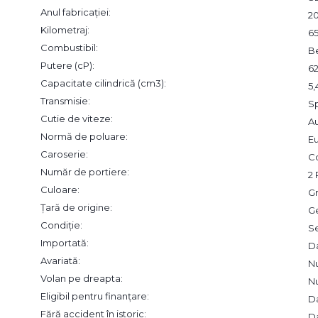
Anul fabricației:
2
Kilometraj:
6
Combustibil:
B
Putere (cP):
6
Capacitate cilindrică (cm3):
5
Transmisie:
S
Cutie de viteze:
A
Normă de poluare:
Eu
Caroserie:
C
Număr de portiere:
2 
Culoare:
Gr
Țară de origine:
G
Condiție:
S
Importată:
D
Avariată:
N
Volan pe dreapta:
N
Eligibil pentru finanțare:
D
Fără accident în istoric:
D