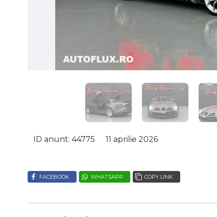
ID anunt: 44775
11 aprilie 2026
FACEBOOK
WHATSAPP
COPY LINK