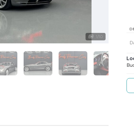
D
1
/
10
D
Lo
Buc