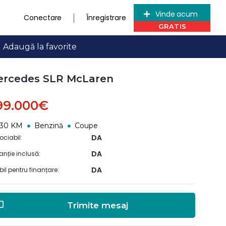
Vinde acum
Conectare
Înregistrare
Adaugă la favorite
ercedes SLR McLaren
99.000€
430 KM
Benzină
Coupe
DA
ociabil:
DA
anție inclusă:
DA
ibil pentru finanțare:
Trimite mesaj