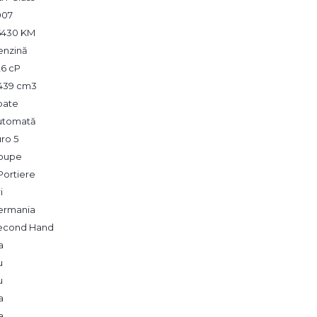
007
5430 KM
enzină
26 cP
,439 cm3
pate
utomată
ro 5
oupe
Portiere
i
ermania
econd Hand
a
u
u
a
a