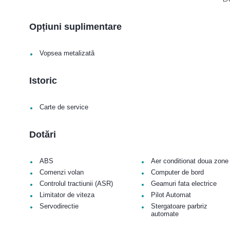
Opțiuni suplimentare
•
Vopsea metalizată
Istoric
•
Carte de service
Dotări
•
•
ABS
Aer conditionat doua zone
•
•
Comenzi volan
Computer de bord
•
•
Controlul tractiunii (ASR)
Geamuri fata electrice
•
•
Limitator de viteza
Pilot Automat
•
•
Servodirectie
Stergatoare parbriz
automate