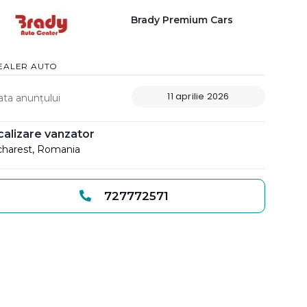
Brady Premium Cars
EALER AUTO
11 aprilie 2026
ata anunțului
calizare vanzator
harest, Romania
727772571