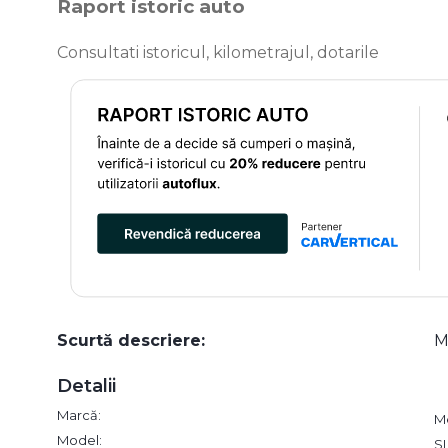
Raport istoric auto
Consultati istoricul, kilometrajul, dotarile
Scurtă descriere:
M
Detalii
Marcă:
M
Model:
S