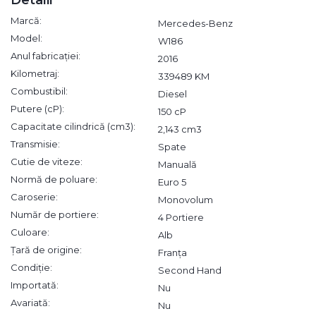
Marcă:
Mercedes-Benz
Model:
W186
Anul fabricației:
2016
Kilometraj:
339489 KM
Combustibil:
Diesel
Putere (cP):
150 cP
Capacitate cilindrică (cm3):
2,143 cm3
Transmisie:
Spate
Cutie de viteze:
Manuală
Normă de poluare:
Euro 5
Caroserie:
Monovolum
Număr de portiere:
4 Portiere
Culoare:
Alb
Țară de origine:
Franța
Condiție:
Second Hand
Importată:
Nu
Avariată:
Nu