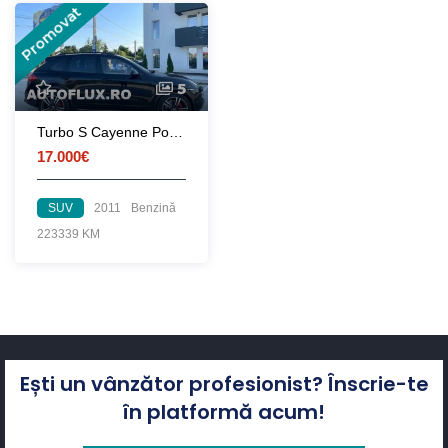
Promovat
5
Turbo S Cayenne Porche
17.000€
SUV
2011
Benzină
223339 KM
Ești un vânzător profesionist? Înscrie-te
în platformă acum!