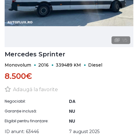
1
/
5
Mercedes Sprinter
Monovolum
2016
339489 KM
Diesel
8.500€
Adaugă la favorite
DA
Negociabil:
NU
Garanție inclusă:
NU
Eligibil pentru finanțare:
ID anunt: 63446
7 august 2025