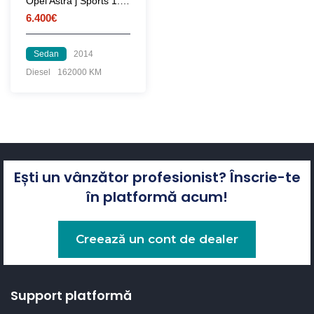
Opel Astra j Sports 1.6 diesel
6.400€
Sedan
2014
Diesel
162000 KM
Ești un vânzător profesionist? Înscrie-te
în platformă acum!
Creează un cont de dealer
Support platformă