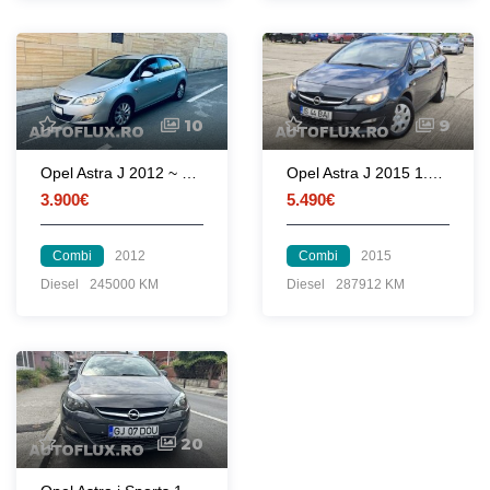
10
9
Opel Astra J 2012 ~ 1.7Diesel Euro 5 ~ Clima Scaune Incalzite Senz Park Pilot
Opel Astra J 2015 1.6 CDTI 110 CP euro 6
3.900€
5.490€
Combi
2012
Combi
2015
Diesel
245000 KM
Diesel
287912 KM
20