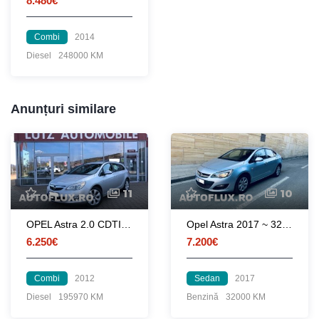
8.480€
Combi
2014
Diesel
248000 KM
Anunțuri similare
11
10
OPEL Astra 2.0 CDTI Edition
Opel Astra 2017 ~ 32000Km ~ 1.6Benzina ~ Clima Pilot
6.250€
7.200€
Combi
2012
Sedan
2017
Diesel
195970 KM
Benzină
32000 KM