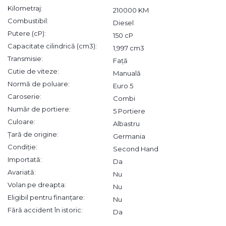
Kilometraj:
210000 KM
Combustibil:
Diesel
Putere (cP):
150 cP
Capacitate cilindrică (cm3):
1,997 cm3
Transmisie:
Față
Cutie de viteze:
Manuală
Normă de poluare:
Euro 5
Caroserie:
Combi
Număr de portiere:
5 Portiere
Culoare:
Albastru
Țară de origine:
Germania
Condiție:
Second Hand
Importată:
Da
Avariată:
Nu
Volan pe dreapta:
Nu
Eligibil pentru finanțare:
Nu
Fără accident în istoric:
Da