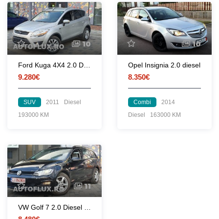
10
10
Ford Kuga 4X4 2.0 Diesel/Automat
Opel Insignia 2.0 diesel
9.280€
8.350€
SUV
2011
Diesel
Combi
2014
193000 KM
Diesel
163000 KM
11
VW Golf 7 2.0 Diesel 150 cp