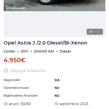
1
/
10
Opel Astra J /2.0 Diesel/Bi-Xenon
Combi
2011
210000 KM
Diesel
4.950€
Adaugă la favorite
DA
Negociabil:
NU
Garanție inclusă:
NU
Eligibil pentru finanțare:
ID anunt: 35083
10 septembrie 2023