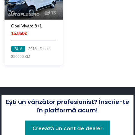
13
Opel Vivaro 8+1
15.850€
SUV
2018
Diesel
256600 KM
Ești un vânzător profesionist? Înscrie-te
în platformă acum!
Creează un cont de dealer