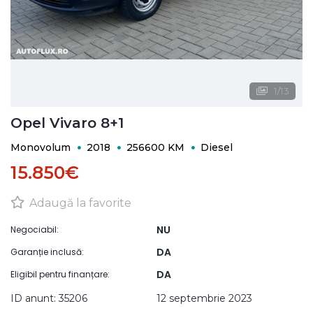
1
/
13
Opel Vivaro 8+1
Monovolum
2018
256600 KM
Diesel
15.850€
Adaugă la favorite
NU
Negociabil:
DA
Garanție inclusă:
DA
Eligibil pentru finanțare:
ID anunt: 35206
12 septembrie 2023