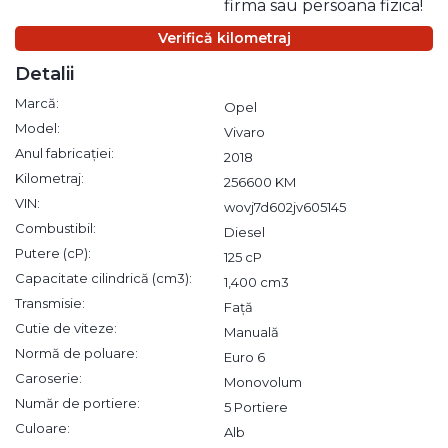
firma sau persoana fizica!
Verifică kilometraj
Detalii
Marcă:
Opel
Model:
Vivaro
Anul fabricației:
2018
Kilometraj:
256600 KM
VIN:
wovj7d602jv605145
Combustibil:
Diesel
Putere (cP):
125 cP
Capacitate cilindrică (cm3):
1,400 cm3
Transmisie:
Față
Cutie de viteze:
Manuală
Normă de poluare:
Euro 6
Caroserie:
Monovolum
Număr de portiere:
5 Portiere
Culoare:
Alb