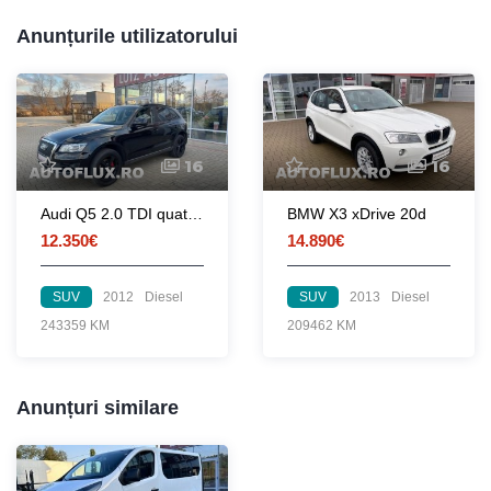
Anunțurile utilizatorului
16
16
Audi Q5 2.0 TDI quattro
BMW X3 xDrive 20d
12.350€
14.890€
SUV
2012
Diesel
SUV
2013
Diesel
243359 KM
209462 KM
Anunțuri similare