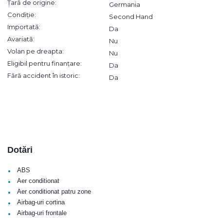
Țară de origine:
Germania
Condiție:
Second Hand
Importată:
Da
Avariată:
Nu
Volan pe dreapta:
Nu
Eligibil pentru finanțare:
Da
Fără accident în istoric:
Da
Dotări
•
ABS
•
Aer conditionat
•
Aer conditionat patru zone
•
Airbag-uri cortina
•
Airbag-uri frontale