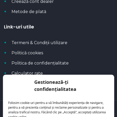
Creează cont dealer
Metode de plată
Link-uri utile
Termeni & Condiții utilizare
Politică cookies
Politica de confidențialitate
Calculator rate
Gestionează-ți
Blog Autoflux
confidențialitatea
Folosim cookie-uri pentru a vă îmbunătăți experiența de navigare,
pentru a vă prezenta conținut și reclame personalizate și pentru a
Toate mașinile se regăsesc pe
AutoFlux
analiza traficul nostru. Făcând clic pe „Acceptă”, acceptați utilizarea
cookie-urilor.