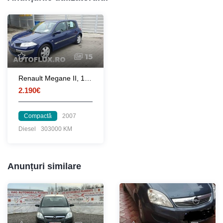
15
Renault Megane II, 1.9dci, 110CP, 2007
2.190€
Compactă
2007
Diesel
303000 KM
Anunțuri similare