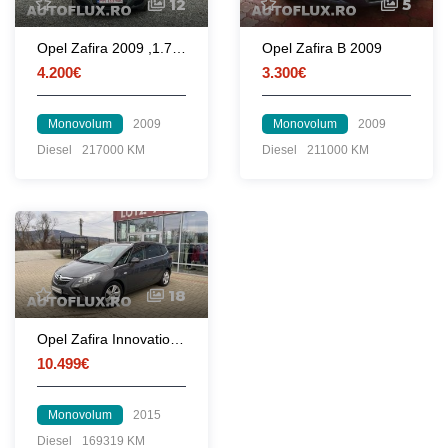
12
5
Opel Zafira 2009 ,1.7 Diesel ,7 locuri ,Euro 5
Opel Zafira B 2009
4.200€
3.300€
Monovolum
2009
Monovolum
2009
Diesel
217000 KM
Diesel
211000 KM
18
Opel Zafira Innovation Ecoflex Tourer
10.499€
Monovolum
2015
Diesel
169319 KM