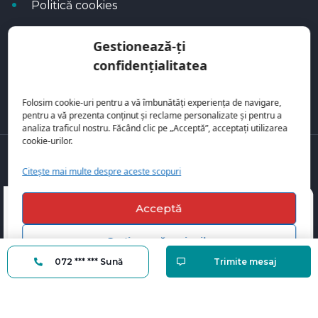
Politică cookies
Politica de confidențialitate
Gestionează-ți
Calculator rate
confidențialitatea
Blog Autoflux
Folosim cookie-uri pentru a vă îmbunătăți experiența de navigare,
pentru a vă prezenta conținut și reclame personalizate și pentru a
analiza traficul nostru. Făcând clic pe „Acceptă”, acceptați utilizarea
cookie-urilor.
Toate mașinile se regăsesc pe
AutoFlux
Citește mai multe despre aceste scopuri
Acceptă
Gestionează opțiunile
072 *** *** Sună
Trimite mesaj