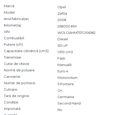
Marcă:
Opel
Model:
Zafira
Anul fabricației:
2008
Kilometraj:
258000 KM
VIN:
WOLOAHM757G106182
Combustibil:
Diesel
Putere (cP):
120 cP
Capacitate cilindrică (cm3):
1,910 cm3
Transmisie:
Față
Cutie de viteze:
Manuală
Normă de poluare:
Euro 4
Caroserie:
Monovolum
Număr de portiere:
5 Portiere
Culoare:
Gri
Țară de origine:
Germania
Condiție:
Second Hand
Importată:
Nu