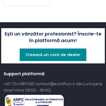
Ești un vânzător profesionist? Înscrie-te
în platformă acum!
Creează un cont de dealer
Support platformă
+40 724 589 560
contact@autoflux.ro
(de Luni pana
Vineri intre 09:00 – 18:00)