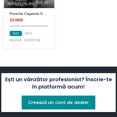
10
Porsche Cayenne S 4.8-V8 400cp 2013 Perne active Piele Bi-xenon Soft-Close 23000-euro TVA inclus
23.000€
SUV
2013
Benzină
113000 KM
Ești un vânzător profesionist? Înscrie-te
în platformă acum!
Creează un cont de dealer