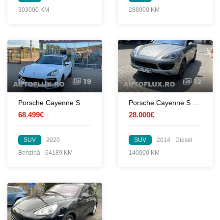
303000 KM
288000 KM
19
12
Porsche Cayenne S
Porsche Cayenne S 2014 382 Cp
68.499€
28.000€
SUV
2020
SUV
2014
Diesel
Benzină
64189 KM
140000 KM