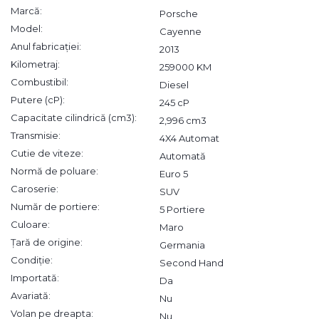
Marcă:
Porsche
Model:
Cayenne
Anul fabricației:
2013
Kilometraj:
259000 KM
Combustibil:
Diesel
Putere (cP):
245 cP
Capacitate cilindrică (cm3):
2,996 cm3
Transmisie:
4X4 Automat
Cutie de viteze:
Automată
Normă de poluare:
Euro 5
Caroserie:
SUV
Număr de portiere:
5 Portiere
Culoare:
Maro
Țară de origine:
Germania
Condiție:
Second Hand
Importată:
Da
Avariată:
Nu
Volan pe dreapta:
Nu