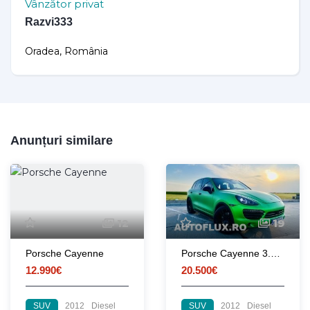
Vânzător privat
Razvi333
Oradea, România
Anunțuri similare
12
19
Porsche Cayenne
Porsche Cayenne 3.0 Pachet GTS
12.990€
20.500€
SUV
2012
Diesel
SUV
2012
Diesel