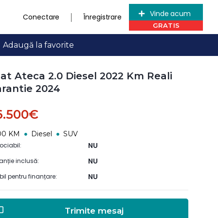
Vinde acum
Conectare
Înregistrare
Adaugă la favorite
at Ateca 2.0 Diesel 2022 Km Reali
rantie 2024
6.500€
00 KM
Diesel
SUV
NU
ociabil:
NU
anție inclusă:
NU
ibil pentru finanțare:
Trimite mesaj