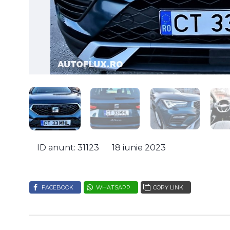
ID anunt: 31123
18 iunie 2023
FACEBOOK
WHATSAPP
COPY LINK