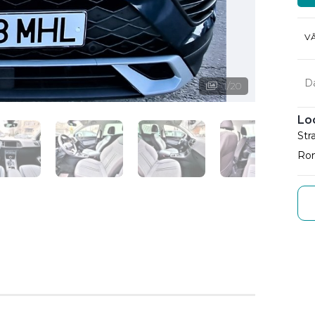
V
D
1
/
20
Lo
Str
Ro