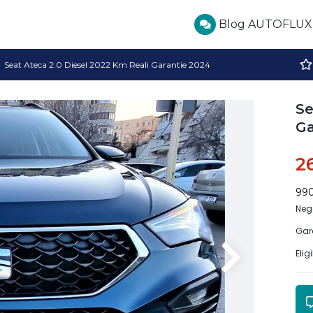
Blog AUTOFLUX
Seat Ateca 2.0 Diesel 2022 Km Reali Garantie 2024
Se
Ga
2
99
Neg
Gar
Elig