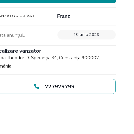
ÂNZĂTOR PRIVAT
Franz
18 iunie 2023
ata anunțului
calizare vanzator
ada Theodor D. Speranția 34, Constanța 900007,
mânia
727979799