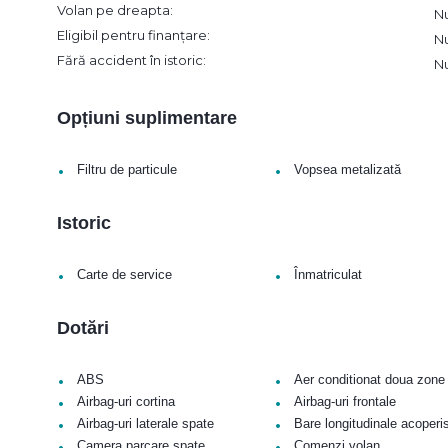
Volan pe dreapta:
N
Eligibil pentru finanțare:
N
Fără accident în istoric:
N
Opțiuni suplimentare
•
•
Filtru de particule
Vopsea metalizată
Istoric
•
•
Carte de service
Înmatriculat
Dotări
•
•
ABS
Aer conditionat doua zone
•
•
Airbag-uri cortina
Airbag-uri frontale
•
•
Airbag-uri laterale spate
Bare longitudinale acoperi
•
•
Camera parcare spate
Comenzi volan