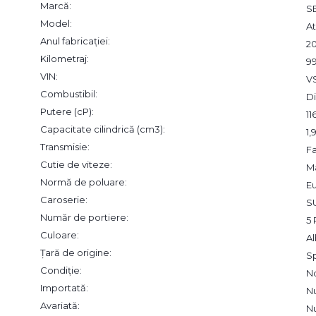
Marcă:
S
Model:
A
Anul fabricației:
2
Kilometraj:
9
VIN:
V
Combustibil:
Di
Putere (cP):
11
Capacitate cilindrică (cm3):
1
Transmisie:
F
Cutie de viteze:
M
Normă de poluare:
Eu
Caroserie:
S
Număr de portiere:
5 
Culoare:
Al
Țară de origine:
S
Condiție:
N
Importată:
N
Avariată:
N