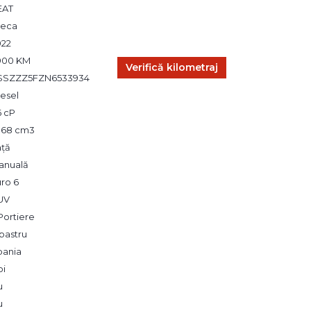
EAT
teca
022
900 KM
Verifică kilometraj
SSZZZ5FZN6533934
esel
6 cP
,968 cm3
ață
anuală
ro 6
UV
Portiere
bastru
pania
oi
u
u