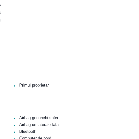
u
u
u
•
Primul proprietar
•
Airbag genunchi sofer
•
Airbag-uri laterale fata
•
s
Bluetooth
•
Computer de bord