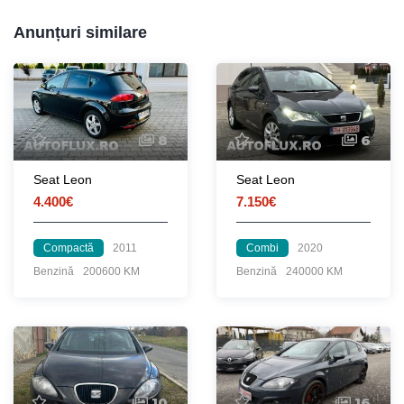
Anunțuri similare
8
6
Seat Leon
Seat Leon
4.400€
7.150€
Compactă
2011
Combi
2020
Benzină
200600 KM
Benzină
240000 KM
10
16