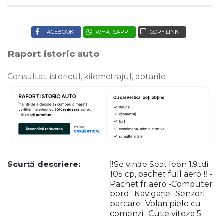
FACEBOOK
WHATSAPP
COPY LINK
Raport istoric auto
Consultati istoricul, kilometrajul, dotarile
Scurtă descriere:
‼️Se vinde Seat leon 1.9tdi
105 cp, pachet full aero ‼️ -
Pachet fr aero -Computer
bord -Navigație -Senzori
parcare -Volan piele cu
comenzi -Cutie viteze 5