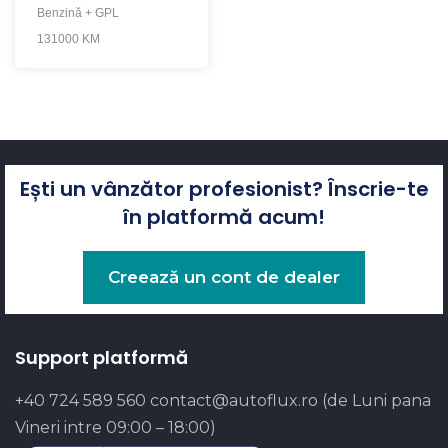
Benzină + GPL
131000 KM
Ești un vânzător profesionist? Înscrie-te
în platformă acum!
Creează un cont de dealer
Support platformă
+40 724 589 560
contact@autoflux.ro
(de Luni pana
Vineri intre 09:00 – 18:00)