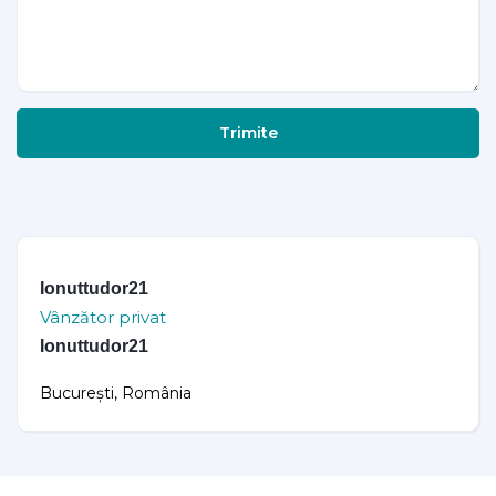
Trimite
Ionuttudor21
Vânzător privat
Ionuttudor21
București, România