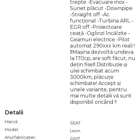
trepte -Evacuare inox -
Sunet plăcut -Downpipe
-Straight off -Ac
funcțional -Turbina ARL -
EGR off -Proiectoare
ceață -Oglinzi încălzite -
Geamuri electrice -Pilot
automat 290xxx km reali !
‼️Mașina dezvoltă undeva
la 170cp, are soft făcut, nu
dețin fise‼️ Distribuție și
ulei schimbat acum
3000km, plăcuțe
schimbate! Accept și
unele variante, pentru
mai multe detalii vă sunt
disponibil oricând !!
Detalii
Marcă:
SEAT
Model:
Leon
Anul fabricației:
2007