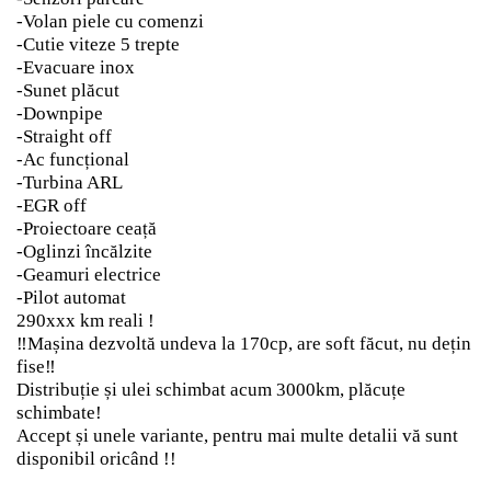
-Volan piele cu comenzi
-Cutie viteze 5 trepte
-Evacuare inox
-Sunet plăcut
-Downpipe
-Straight off
-Ac funcțional
-Turbina ARL
-EGR off
-Proiectoare ceață
-Oglinzi încălzite
-Geamuri electrice
-Pilot automat
290xxx km reali !
‼️Mașina dezvoltă undeva la 170cp, are soft făcut, nu dețin
fise‼️
Distribuție și ulei schimbat acum 3000km, plăcuțe
schimbate!
Accept și unele variante, pentru mai multe detalii vă sunt
disponibil oricând !!