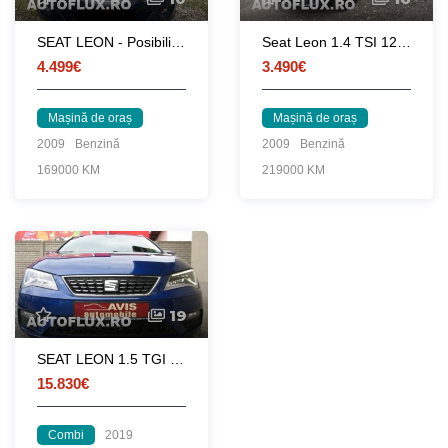
SEAT LEON - Posibilitate achizitie si in rate fixe doar cu buletinul
Seat Leon 1.4 TSI 125 CP
4.499€
3.490€
Mașină de oraș
Mașină de oraș
2009
Benzină
2009
Benzină
169000 KM
219000 KM
19
SEAT LEON 1.5 TGI DSG XCELLENCE benzina+CNG
15.830€
Combi
2019