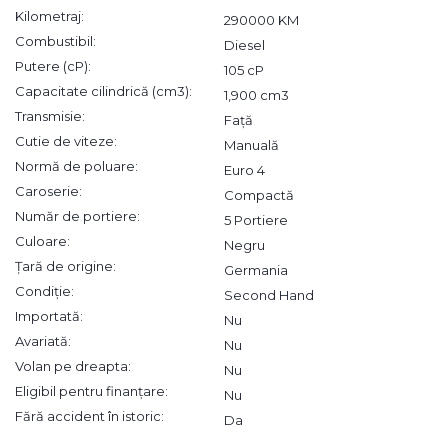
Kilometraj:
290000 KM
Combustibil:
Diesel
Putere (cP):
105 cP
Capacitate cilindrică (cm3):
1,900 cm3
Transmisie:
Față
Cutie de viteze:
Manuală
Normă de poluare:
Euro 4
Caroserie:
Compactă
Număr de portiere:
5 Portiere
Culoare:
Negru
Țară de origine:
Germania
Condiție:
Second Hand
Importată:
Nu
Avariată:
Nu
Volan pe dreapta:
Nu
Eligibil pentru finanțare:
Nu
Fără accident în istoric:
Da