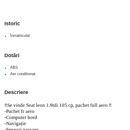
Istoric
•
Înmatriculat
Dotări
•
ABS
•
Aer conditionat
Descriere
‼️Se vinde Seat leon 1.9tdi 105 cp, pachet full aero ‼️
-Pachet fr aero
-Computer bord
-Navigație
-Senzori parcare