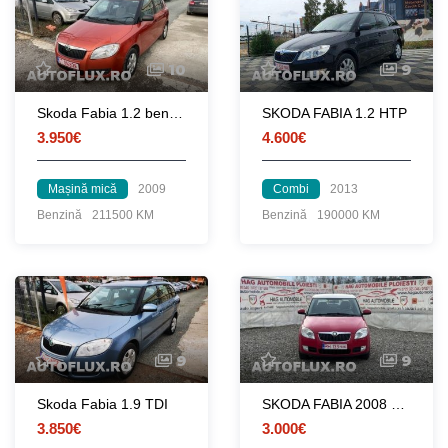
10
9
Skoda Fabia 1.2 benzina
SKODA FABIA 1.2 HTP
3.950€
4.600€
Mașină mică
2009
Combi
2013
Benzină
211500 KM
Benzină
190000 KM
9
9
Skoda Fabia 1.9 TDI
SKODA FABIA 2008 1.2 BENZINA
3.850€
3.000€