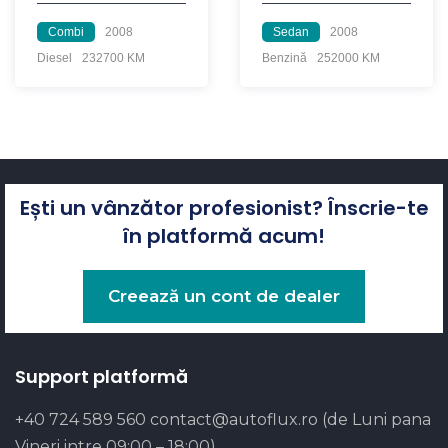
Combi
2008
Sedan
2008
Diesel
232700 KM
Benzină
252000 KM
Ești un vânzător profesionist? Înscrie-te
în platformă acum!
Creează un cont de dealer
Support platformă
+40 724 589 560
contact@autoflux.ro
(de Luni pana
Vineri intre 09:00 – 18:00)