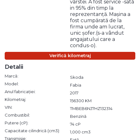
vârstei. A fost service -sată
in 95% din timp la
reprezentanță. Mașina a
fost cumpărată de la
firma unde am lucrat,
unic șofer.(s-a vândut
angajatului care a
condus-o).
Verifică kilometraj
Detalii
Marcă:
Skoda
Model:
Fabia
Anul fabricației:
2017
Kilometraj:
156300 KM
VIN:
TMBEB6NJ7HZ132314
Combustibil:
Benzină
Putere (cP):
74 cP
Capacitate cilindrică (cm3):
1,000 cm3
Transmisie:
Față