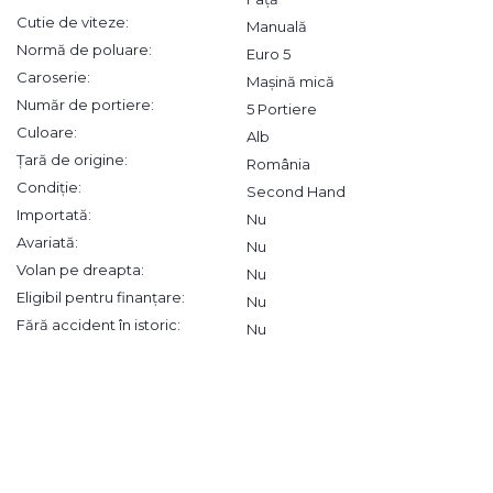
Cutie de viteze:
Manuală
Normă de poluare:
Euro 5
Caroserie:
Mașină mică
Număr de portiere:
5 Portiere
Culoare:
Alb
Țară de origine:
România
Condiție:
Second Hand
Importată:
Nu
Avariată:
Nu
Volan pe dreapta:
Nu
Eligibil pentru finanțare:
Nu
Fără accident în istoric:
Nu