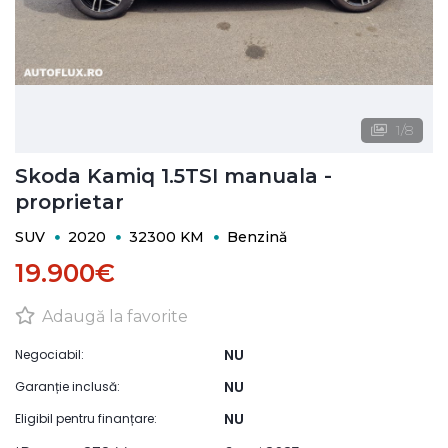
1
/
8
Skoda Kamiq 1.5TSI manuala -
proprietar
SUV
2020
32300 KM
Benzină
19.900€
Adaugă la favorite
NU
Negociabil:
NU
Garanție inclusă:
NU
Eligibil pentru finanțare: