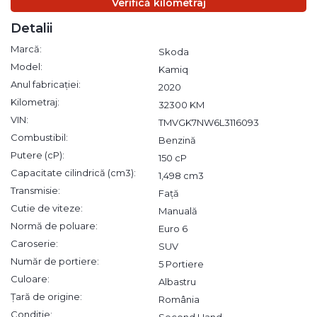
Verifică kilometraj
Detalii
Marcă:
Skoda
Model:
Kamiq
Anul fabricației:
2020
Kilometraj:
32300 KM
VIN:
TMVGK7NW6L3116093
Combustibil:
Benzină
Putere (cP):
150 cP
Capacitate cilindrică (cm3):
1,498 cm3
Transmisie:
Față
Cutie de viteze:
Manuală
Normă de poluare:
Euro 6
Caroserie:
SUV
Număr de portiere:
5 Portiere
Culoare:
Albastru
Țară de origine:
România
Condiție: