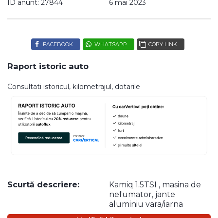
ID anunt: 27844
6 mai 2023
FACEBOOK
WHATSAPP
COPY LINK
Raport istoric auto
Consultati istoricul, kilometrajul, dotarile
Scurtă descriere:
Kamiq 1.5TSI , masina de
nefumator, jante
aluminiu vara/iarna