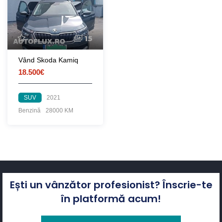
15
Vând Skoda Kamiq
18.500€
SUV
2021
Benzină
28000 KM
Ești un vânzător profesionist? Înscrie-te
în platformă acum!