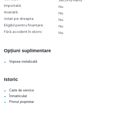
Second Hand
Importată:
Nu
Avariată:
Nu
Volan pe dreapta:
Nu
Eligibil pentru finanțare:
Nu
Fără accident în istoric:
Nu
Opțiuni suplimentare
•
Vopsea metalizată
Istoric
•
Carte de service
•
Înmatriculat
•
Primul proprietar