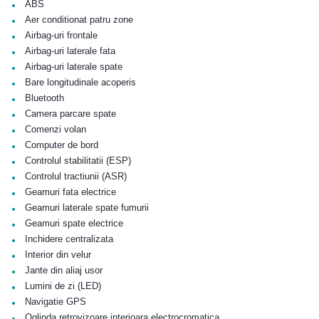
•
ABS
•
Aer conditionat patru zone
•
Airbag-uri frontale
•
Airbag-uri laterale fata
•
Airbag-uri laterale spate
•
Bare longitudinale acoperis
•
Bluetooth
•
Camera parcare spate
•
Comenzi volan
•
Computer de bord
•
Controlul stabilitatii (ESP)
•
Controlul tractiunii (ASR)
•
Geamuri fata electrice
•
Geamuri laterale spate fumurii
•
Geamuri spate electrice
•
Inchidere centralizata
•
Interior din velur
•
Jante din aliaj usor
•
Lumini de zi (LED)
•
Navigatie GPS
•
Oglinda retrovizoare interioara electrocromatica