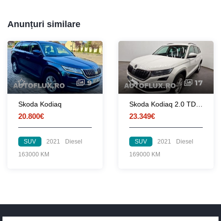
Anunțuri similare
9
17
Skoda Kodiaq
Skoda Kodiaq 2.0 TDI 4X4 DSG Style
20.800€
23.349€
SUV
2021
Diesel
SUV
2021
Diesel
163000 KM
169000 KM