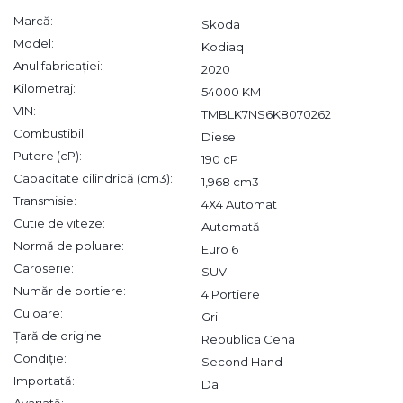
Marcă:
Skoda
Model:
Kodiaq
Anul fabricației:
2020
Kilometraj:
54000 KM
VIN:
TMBLK7NS6K8070262
Combustibil:
Diesel
Putere (cP):
190 cP
Capacitate cilindrică (cm3):
1,968 cm3
Transmisie:
4X4 Automat
Cutie de viteze:
Automată
Normă de poluare:
Euro 6
Caroserie:
SUV
Număr de portiere:
4 Portiere
Culoare:
Gri
Țară de origine:
Republica Ceha
Condiție:
Second Hand
Importată:
Da