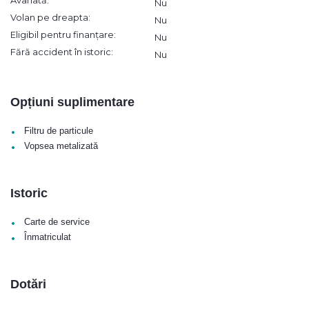
Avariată:
Nu
Volan pe dreapta:
Nu
Eligibil pentru finanțare:
Nu
Fără accident în istoric:
Nu
Opțiuni suplimentare
•
Filtru de particule
•
Vopsea metalizată
Istoric
•
Carte de service
•
Înmatriculat
Dotări