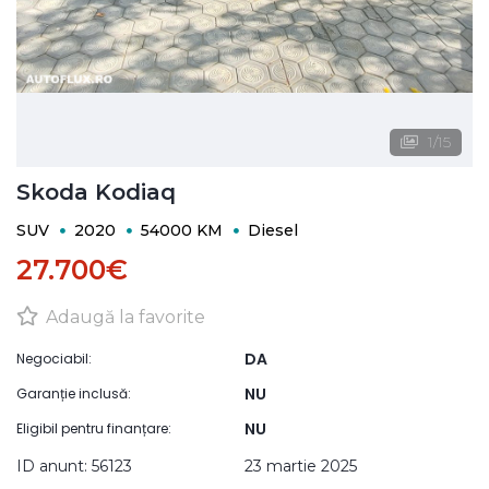
1
/
15
Skoda Kodiaq
SUV
2020
54000 KM
Diesel
27.700€
Adaugă la favorite
DA
Negociabil:
NU
Garanție inclusă:
NU
Eligibil pentru finanțare:
ID anunt: 56123
23 martie 2025