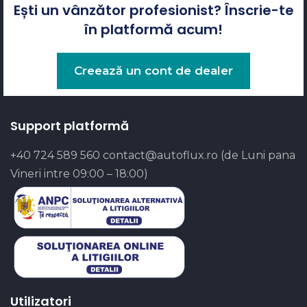
Ești un vânzător profesionist? Înscrie-te
în platformă acum!
Creează un cont de dealer
Support platformă
+40 724 589 560
contact@autoflux.ro
(de Luni pana
Vineri intre 09:00 – 18:00)
Utilizatori