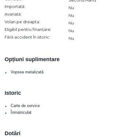
Second Hand
Importată:
Nu
Avariată:
Nu
Volan pe dreapta:
Nu
Eligibil pentru finanțare:
Nu
Fără accident în istoric:
Nu
Opțiuni suplimentare
•
Vopsea metalizată
Istoric
•
Carte de service
•
Înmatriculat
Dotări