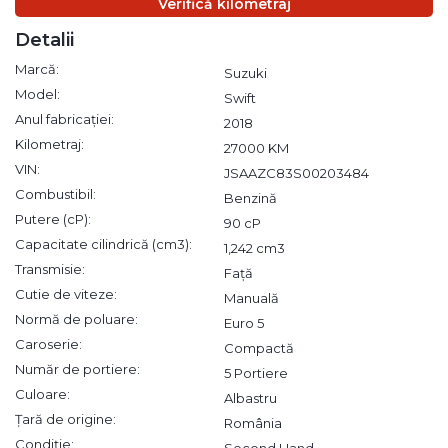
Verifică kilometraj
Detalii
Marcă:
Suzuki
Model:
Swift
Anul fabricației:
2018
Kilometraj:
27000 KM
VIN:
JSAAZC83S00203484
Combustibil:
Benzină
Putere (cP):
90 cP
Capacitate cilindrică (cm3):
1,242 cm3
Transmisie:
Față
Cutie de viteze:
Manuală
Normă de poluare:
Euro 5
Caroserie:
Compactă
Număr de portiere:
5 Portiere
Culoare:
Albastru
Țară de origine:
România
Condiție: