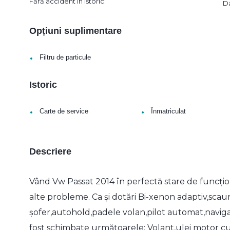
Fără accident în istoric:
D
Opțiuni suplimentare
•
Filtru de particule
Istoric
•
•
Carte de service
Înmatriculat
Descriere
Vând Vw Passat 2014 în perfectă stare de funcționa
alte probleme. Ca și dotări Bi-xenon adaptiv,scaun
șofer,autohold,padele volan,pilot automat,navig
fost schimbate următoarele: Volant,ulei motor cu 