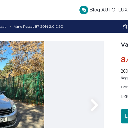
Blog AUTOFLUX
ssat
Vand Passat B7 2014 2.0 DSG
Va
8
26
Neg
Gar
Elig