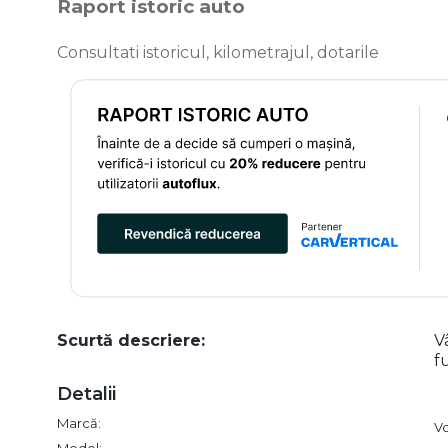
Raport istoric auto
Consultati istoricul, kilometrajul, dotarile
Scurtă descriere:
V
f
Detalii
Marcă:
V