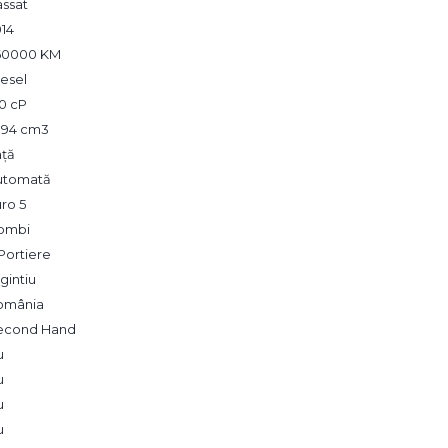
assat
014
60000 KM
esel
0 cP
,994 cm3
ață
utomată
ro 5
ombi
Portiere
gintiu
omânia
econd Hand
u
u
u
u