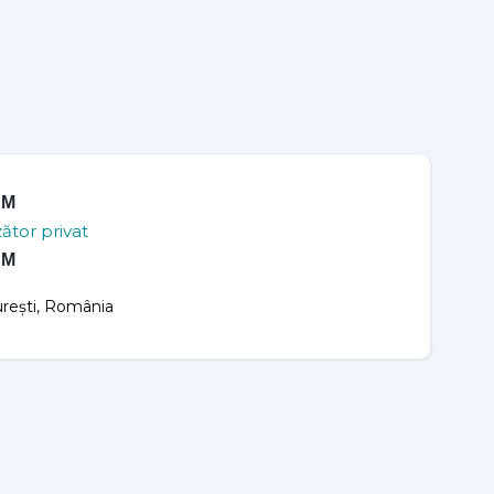
a M
ător privat
a M
rești, România