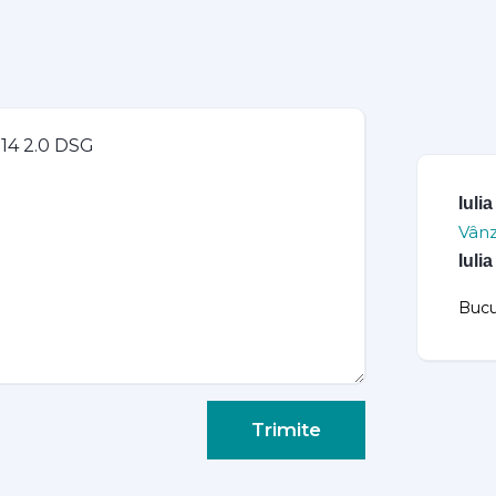
Iuli
Vânz
Iuli
Bucu
Trimite