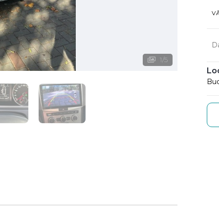
V
D
1
/
5
Lo
Buc