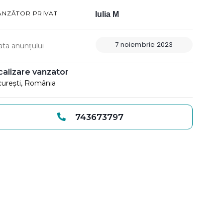
ÂNZĂTOR PRIVAT
Iulia M
7 noiembrie 2023
ata anunțului
calizare vanzator
urești, România
743673797