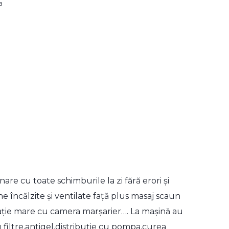
a
re cu toate schimburile la zi fără erori și
e încălzite și ventilate față plus masaj scaun
ație mare cu camera marșarier…. La mașină au
filtre,antigel,distribuție cu pompa,curea