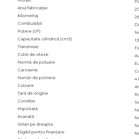
Model:
P
Anul fabricației:
2
Kilometraj:
2
Combustibil:
Di
Putere (cP):
14
Capacitate cilindrică (cm3):
1
Transmisie:
F
Cutie de viteze:
A
Normă de poluare:
Eu
Caroserie:
C
Număr de portiere:
4 
Culoare:
Ar
Țară de origine:
R
Condiție:
S
Importată:
N
Avariată:
N
Volan pe dreapta:
N
Eligibil pentru finanțare:
N