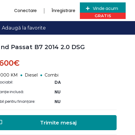
Vinde acum
Conectare
Înregistrare
Adaugă la favorite
nd Passat B7 2014 2.0 DSG
.600€
0000 KM
Diesel
Combi
DA
ociabil:
NU
anție inclusă:
NU
ibil pentru finanțare:
Trimite mesaj