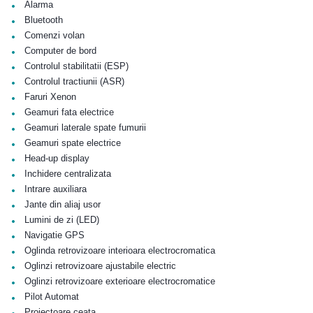
•
Alarma
•
Bluetooth
•
Comenzi volan
•
Computer de bord
•
Controlul stabilitatii (ESP)
•
Controlul tractiunii (ASR)
•
Faruri Xenon
•
Geamuri fata electrice
•
Geamuri laterale spate fumurii
•
Geamuri spate electrice
•
Head-up display
•
Inchidere centralizata
•
Intrare auxiliara
•
Jante din aliaj usor
•
Lumini de zi (LED)
•
Navigatie GPS
•
Oglinda retrovizoare interioara electrocromatica
•
Oglinzi retrovizoare ajustabile electric
•
Oglinzi retrovizoare exterioare electrocromatice
•
Pilot Automat
•
Proiectoare ceata