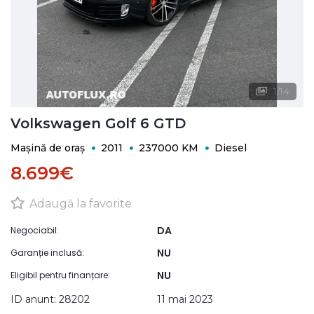
1
/
14
Volkswagen Golf 6 GTD
Mașină de oraș
2011
237000 KM
Diesel
8.699€
Adaugă la favorite
DA
Negociabil:
NU
Garanție inclusă:
NU
Eligibil pentru finanțare:
ID anunt: 28202
11 mai 2023