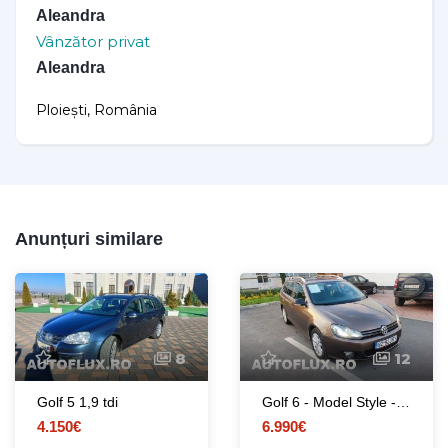
Aleandra
Vânzător privat
Aleandra
Ploiești, România
Anunțuri similare
8
12
Golf 5 1,9 tdi
Golf 6 - Model Style - 2012 Unic proprietar
4.150€
6.990€