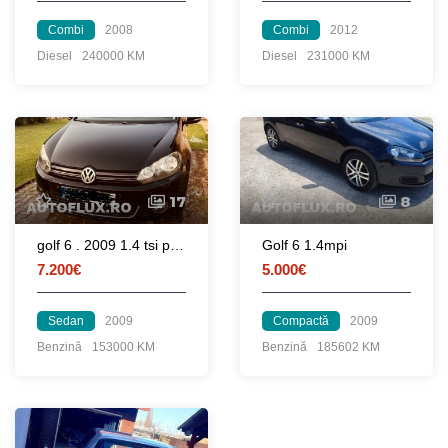
Combi
2008
Combi
2012
Diesel
240000 KM
Diesel
231000 KM
17
8
golf 6 . 2009 1.4 tsi proprietar
Golf 6 1.4mpi
7.200€
5.000€
Sedan
2009
Compactă
2009
Benzină
153000 KM
Benzină
185602 KM