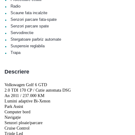
•
Radio
•
Scaune fata incalzite
•
Senzori parcare fata-spate
•
Senzori parcare spate
•
Servodirectie
•
Stergatoare parbriz automate
•
Suspensie reglabila
•
Trapa
Descriere
Volkswagen Golf 6 GTD
2.0 TDI 170 CP / Cutie automata DSG
An 2011 / 237.000 KM
Lumini adaptive Bi-Xenon
Park Assist
Computer bord
Navigație
Senzori ploaie/parcare
Cruise Control
Triple Led