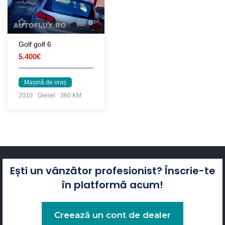
6
Golf golf 6
5.400€
Mașină de oraș
2010
Diesel
360 KM
Ești un vânzător profesionist? Înscrie-te
în platformă acum!
Creează un cont de dealer