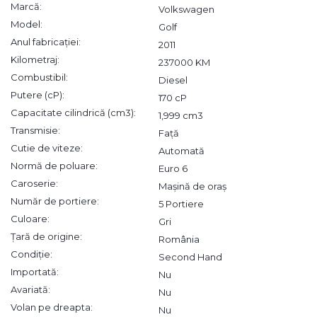
Marcă:
Volkswagen
Model:
Golf
Anul fabricației:
2011
Kilometraj:
237000 KM
Combustibil:
Diesel
Putere (cP):
170 cP
Capacitate cilindrică (cm3):
1,999 cm3
Transmisie:
Față
Cutie de viteze:
Automată
Normă de poluare:
Euro 6
Caroserie:
Mașină de oraș
Număr de portiere:
5 Portiere
Culoare:
Gri
Țară de origine:
România
Condiție:
Second Hand
Importată:
Nu
Avariată:
Nu
Volan pe dreapta:
Nu