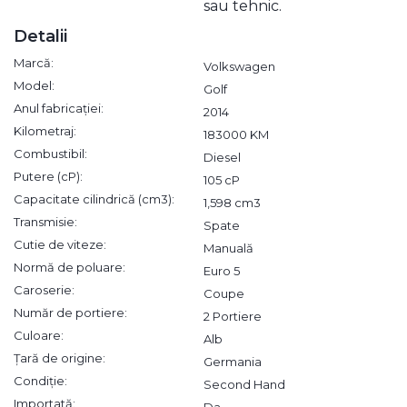
sau tehnic.
Detalii
Marcă:
Volkswagen
Model:
Golf
Anul fabricației:
2014
Kilometraj:
183000 KM
Combustibil:
Diesel
Putere (cP):
105 cP
Capacitate cilindrică (cm3):
1,598 cm3
Transmisie:
Spate
Cutie de viteze:
Manuală
Normă de poluare:
Euro 5
Caroserie:
Coupe
Număr de portiere:
2 Portiere
Culoare:
Alb
Țară de origine:
Germania
Condiție:
Second Hand
Importată:
Da