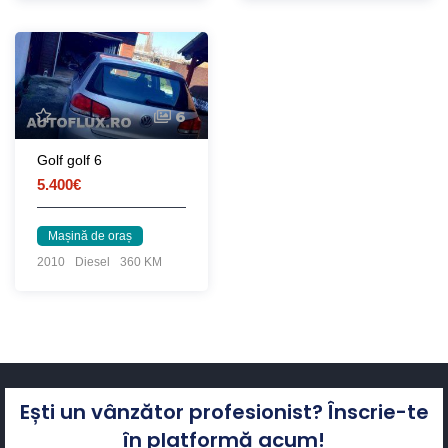
6
Golf golf 6
5.400€
Mașină de oraș
2010
Diesel
360 KM
Ești un vânzător profesionist? Înscrie-te
în platformă acum!