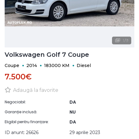
1
/
9
Volkswagen Golf 7 Coupe
Coupe
2014
183000 KM
Diesel
7.500€
Adaugă la favorite
DA
Negociabil:
NU
Garanție inclusă:
DA
Eligibil pentru finanțare:
ID anunt: 26626
29 aprilie 2023