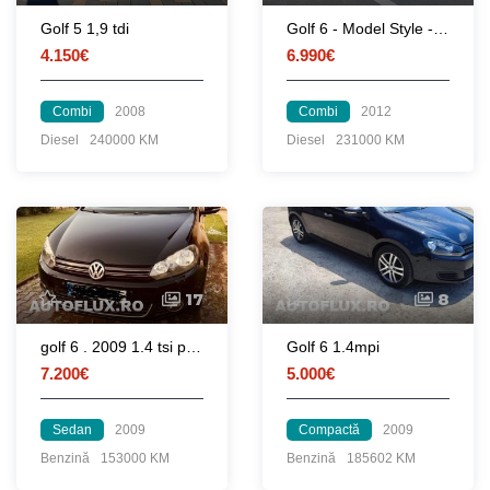
Golf 5 1,9 tdi
Golf 6 - Model Style - 2012 Unic proprietar
4.150€
6.990€
Combi
2008
Combi
2012
Diesel
240000 KM
Diesel
231000 KM
17
8
golf 6 . 2009 1.4 tsi proprietar
Golf 6 1.4mpi
7.200€
5.000€
Sedan
2009
Compactă
2009
Benzină
153000 KM
Benzină
185602 KM