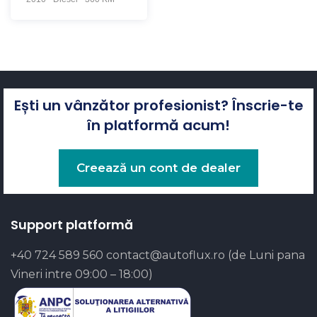
Ești un vânzător profesionist? Înscrie-te
în platformă acum!
Creează un cont de dealer
Support platformă
+40 724 589 560
contact@autoflux.ro
(de Luni pana
Vineri intre 09:00 – 18:00)