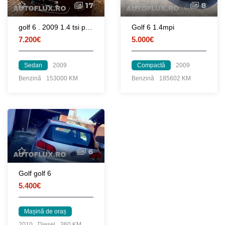
17
8
golf 6 . 2009 1.4 tsi proprietar
Golf 6 1.4mpi
7.200€
5.000€
Sedan
2009
Compactă
2009
Benzină
153000 KM
Benzină
185602 KM
6
Golf golf 6
5.400€
Mașină de oraș
2010
Diesel
360 KM