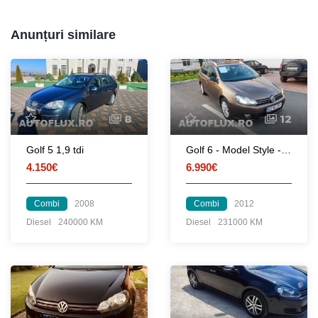
Anunțuri similare
8
12
Golf 5 1,9 tdi
Golf 6 - Model Style - 2012 Unic proprietar
4.150€
6.990€
Combi
2008
Combi
2012
Diesel
240000 KM
Diesel
231000 KM