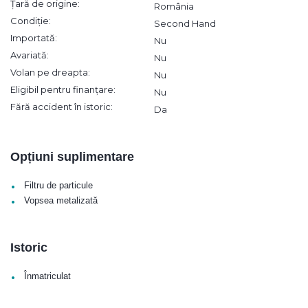
Țară de origine:
România
Condiție:
Second Hand
Importată:
Nu
Avariată:
Nu
Volan pe dreapta:
Nu
Eligibil pentru finanțare:
Nu
Fără accident în istoric:
Da
Opțiuni suplimentare
•
Filtru de particule
•
Vopsea metalizată
Istoric
•
Înmatriculat