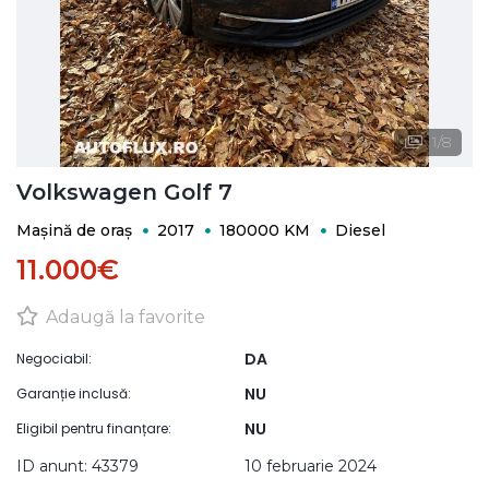
1
/
8
Volkswagen Golf 7
Mașină de oraș
2017
180000 KM
Diesel
11.000€
Adaugă la favorite
DA
Negociabil:
NU
Garanție inclusă:
NU
Eligibil pentru finanțare:
ID anunt: 43379
10 februarie 2024