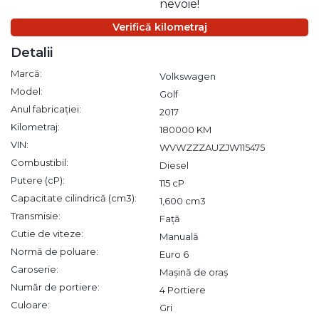
nevoie!
Verifică kilometraj
Detalii
Marcă:
Volkswagen
Model:
Golf
Anul fabricației:
2017
Kilometraj:
180000 KM
VIN:
WVWZZZAUZJW115475
Combustibil:
Diesel
Putere (cP):
115 cP
Capacitate cilindrică (cm3):
1,600 cm3
Transmisie:
Față
Cutie de viteze:
Manuală
Normă de poluare:
Euro 6
Caroserie:
Mașină de oraș
Număr de portiere:
4 Portiere
Culoare:
Gri