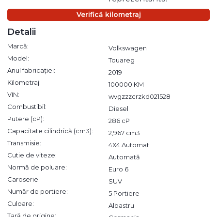
Verifică kilometraj
Detalii
Marcă:
Volkswagen
Model:
Touareg
Anul fabricației:
2019
Kilometraj:
100000 KM
VIN:
wvgzzzcrzkd021528
Combustibil:
Diesel
Putere (cP):
286 cP
Capacitate cilindrică (cm3):
2,967 cm3
Transmisie:
4X4 Automat
Cutie de viteze:
Automată
Normă de poluare:
Euro 6
Caroserie:
SUV
Număr de portiere:
5 Portiere
Culoare:
Albastru
Țară de origine: