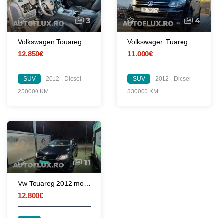
3
4
Volkswagen Touareg 3.0 tdi
Volkswagen Tuareg
12.850€
11.000€
SUV
2012
Diesel
SUV
2012
Diesel
250000 KM
330000 KM
11
Vw Touareg 2012 model 2013 7P
12.800€