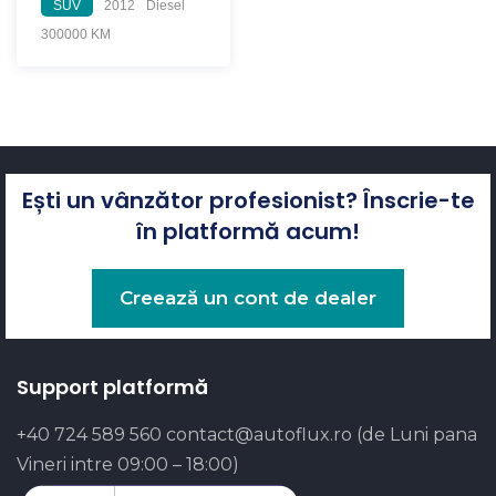
SUV
2012
Diesel
300000 KM
Ești un vânzător profesionist? Înscrie-te
în platformă acum!
Creează un cont de dealer
Support platformă
+40 724 589 560
contact@autoflux.ro
(de Luni pana
Vineri intre 09:00 – 18:00)