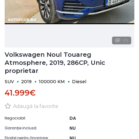
1
/
6
Volkswagen Noul Touareg
Atmosphere, 2019, 286CP, Unic
proprietar
SUV
2019
100000 KM
Diesel
41.999€
Adaugă la favorite
DA
Negociabil:
NU
Garanție inclusă:
NU
Eligibil pentru finanțare: