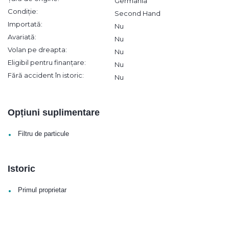
Germania
Condiție:
Second Hand
Importată:
Nu
Avariată:
Nu
Volan pe dreapta:
Nu
Eligibil pentru finanțare:
Nu
Fără accident în istoric:
Nu
Opțiuni suplimentare
•
Filtru de particule
Istoric
•
Primul proprietar