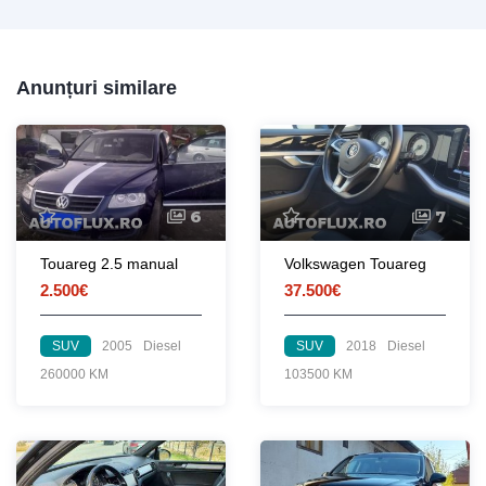
Anunțuri similare
6
7
Touareg 2.5 manual
Volkswagen Touareg
2.500€
37.500€
SUV
2005
Diesel
SUV
2018
Diesel
260000 KM
103500 KM