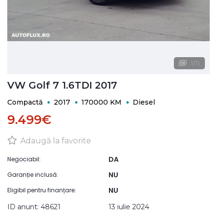
1
/
11
VW Golf 7 1.6TDI 2017
Compactă
2017
170000 KM
Diesel
9.499€
Adaugă la favorite
DA
Negociabil:
NU
Garanție inclusă:
NU
Eligibil pentru finanțare:
ID anunt: 48621
13 iulie 2024