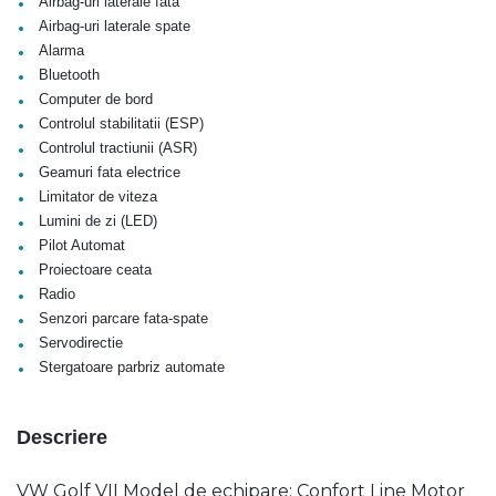
•
Airbag-uri laterale fata
•
Airbag-uri laterale spate
•
Alarma
•
Bluetooth
•
Computer de bord
•
Controlul stabilitatii (ESP)
•
Controlul tractiunii (ASR)
•
Geamuri fata electrice
•
Limitator de viteza
•
Lumini de zi (LED)
•
Pilot Automat
•
Proiectoare ceata
•
Radio
•
Senzori parcare fata-spate
•
Servodirectie
•
Stergatoare parbriz automate
Descriere
VW Golf VII Model de echipare: Confort Line Motor