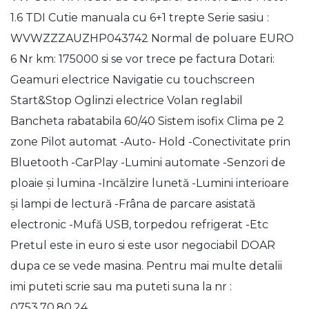
1.6 TDI Cutie manuala cu 6+1 trepte Serie sasiu :
WVWZZZAUZHP043742 Normal de poluare EURO
6 Nr km: 175000 si se vor trece pe factura Dotari:
Geamuri electrice Navigatie cu touchscreen
Start&Stop Oglinzi electrice Volan reglabil
Bancheta rabatabila 60/40 Sistem isofix Clima pe 2
zone Pilot automat -Auto- Hold -Conectivitate prin
Bluetooth -CarPlay -Lumini automate -Senzori de
ploaie și lumina -Incălzire lunetă -Lumini interioare
și lampi de lectură -Frâna de parcare asistată
electronic -Mufă USB, torpedou refrigerat -Etc
Pretul este in euro si este usor negociabil DOAR
dupa ce se vede masina. Pentru mai multe detalii
imi puteti scrie sau ma puteti suna la nr :
0753.70.80.24