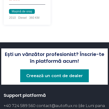
Mașină de oraș
2010
Diesel
360 KM
Ești un vânzător profesionist? Înscrie-te
în platformă acum!
Creează un cont de dealer
Support platformă
+40 724 589 560
contact@autoflux.ro
(de Luni pana