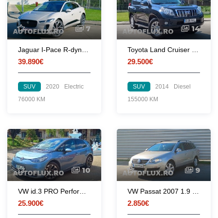
7
14
Jaguar I-Pace R-dynamic SE EV400
Toyota Land Cruiser Luxury edition
39.890€
29.500€
SUV
2020
Electric
SUV
2014
Diesel
76000 KM
155000 KM
10
9
VW id.3 PRO Performance 58kWh 204 cp 2021
VW Passat 2007 1.9 TDI
25.900€
2.850€