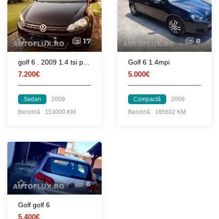
17
8
golf 6 . 2009 1.4 tsi proprietar
Golf 6 1.4mpi
7.200€
5.000€
Sedan
2009
Compactă
2009
Benzină
153000 KM
Benzină
185602 KM
6
Golf golf 6
5.400€