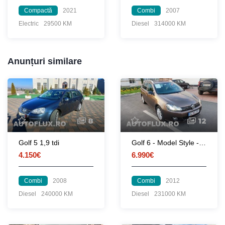
Compactă
2021
Combi
2007
Electric
29500 KM
Diesel
314000 KM
Anunțuri similare
8
12
Golf 5 1,9 tdi
Golf 6 - Model Style - 2012 Unic proprietar
4.150€
6.990€
Combi
2008
Combi
2012
Diesel
240000 KM
Diesel
231000 KM