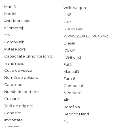
Marcă:
Volkswagen
Model:
Golf
Anul fabricației:
2017
Kilometraj:
170000 KM
VIN:
WVWZZZAUZHP043742
Combustibil:
Diesel
Putere (cP):
105 cP
Capacitate cilindrică (cm3):
1,598 cm3
Transmisie:
Față
Cutie de viteze:
Manuală
Normă de poluare:
Euro 6
Caroserie:
Compactă
Număr de portiere:
5 Portiere
Culoare:
Alb
Țară de origine:
România
Condiție:
Second Hand
Importată:
Nu