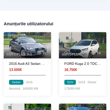
Anunțurile utilizatorului
11
10
2016 Audi A3 Sedan 1.4 TFSI
FORD Kuga 2.0 TDCI 150 cp ST-Line PowerShift 4WD
13.500€
16.750€
Sedan
2016
SUV
2019
Diesel
Benzină
160000 KM
175000 KM