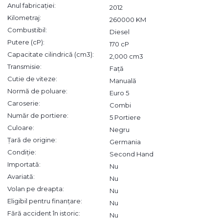
Anul fabricației:
2012
Kilometraj:
260000 KM
Combustibil:
Diesel
Putere (cP):
170 cP
Capacitate cilindrică (cm3):
2,000 cm3
Transmisie:
Față
Cutie de viteze:
Manuală
Normă de poluare:
Euro 5
Caroserie:
Combi
Număr de portiere:
5 Portiere
Culoare:
Negru
Țară de origine:
Germania
Condiție:
Second Hand
Importată:
Nu
Avariată:
Nu
Volan pe dreapta:
Nu
Eligibil pentru finanțare:
Nu
Fără accident în istoric:
Nu