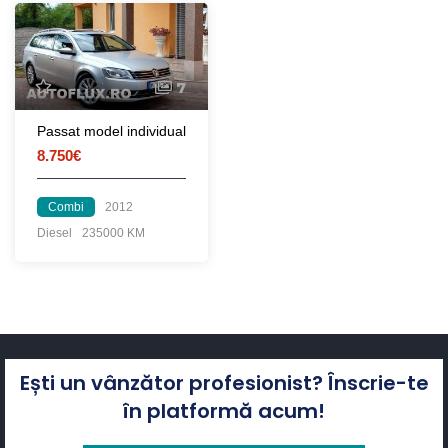
7
Passat model individual
8.750€
Combi
2012
Diesel
235000 KM
Ești un vânzător profesionist? Înscrie-te
în platformă acum!