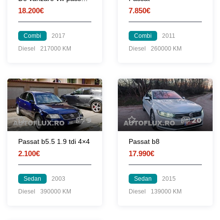
18.200€
7.850€
Combi
2017
Combi
2011
Diesel
217000 KM
Diesel
260000 KM
9
20
Passat b5.5 1.9 tdi 4×4
Passat b8
2.100€
17.990€
Sedan
2003
Sedan
2015
Diesel
390000 KM
Diesel
139000 KM