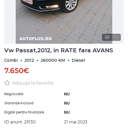
1
/
13
Vw Passat,2012, in RATE fara AVANS
Combi
2012
260000 KM
Diesel
7.650€
Adaugă la favorite
NU
Negociabil:
NU
Garanție inclusă:
NU
Eligibil pentru finanțare:
ID anunt: 29130
21 mai 2023