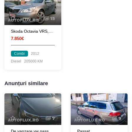
15
Skoda Octavia VRS,2012,în RATE fără AVANS
7.850€
Combi
2012
Diesel
205000 KM
Anunțuri similare
7
9
De vanzare vw passat b8 alltrack biturbo
Passat