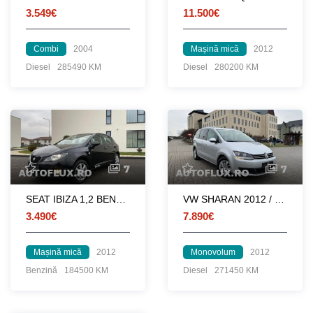
3.549€
11.500€
Combi
2004
Mașină mică
2012
Diesel
285490 KM
Diesel
280200 KM
7
7
SEAT IBIZA 1,2 BENZ / 2012 / IMPORT AUSTRIA
VW SHARAN 2012 / 2.0 TDI 140 HP / 7 LOCURI
3.490€
7.890€
Mașină mică
2012
Monovolum
2012
Benzină
184500 KM
Diesel
271450 KM