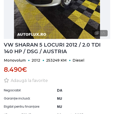
1
/
5
VW SHARAN 5 LOCURI 2012 / 2.0 TDI
140 HP / DSG / AUSTRIA
Monovolum
2012
253249 KM
Diesel
8.490€
Adaugă la favorite
DA
Negociabil:
NU
Garanție inclusă:
NU
Eligibil pentru finanțare: