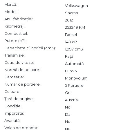
Marcă:
Volkswagen
Model:
Sharan
Anul fabricației:
2012
Kilometraj:
253249 KM
Combustibil:
Diesel
Putere (cP):
140 cP
Capacitate cilindrică (cm3):
1,997 cm3
Transmisie:
Față
Cutie de viteze:
Automată
Normă de poluare:
Euro 5
Caroserie:
Monovolum
Număr de portiere:
5 Portiere
Culoare:
Gri
Țară de origine:
Austria
Condiție:
Noi
Importată:
Da
Avariată:
Nu
Volan pe dreapta:
Nu