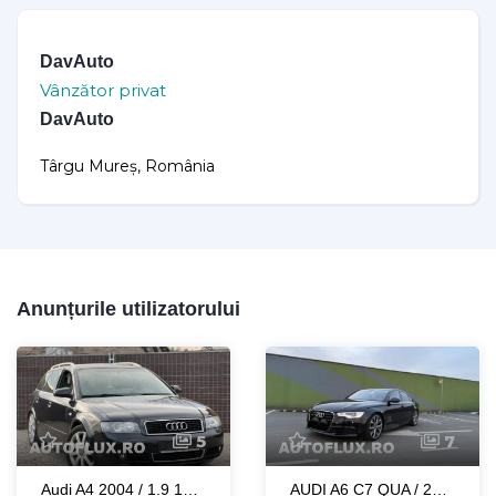
DavAuto
Vânzător privat
DavAuto
Târgu Mureș, România
Anunțurile utilizatorului
5
7
Audi A4 2004 / 1.9 131 HP / Impecabil / Import Germania
AUDI A6 C7 QUA / 2012 / 3.0 TDI 265HP / IMPECABIL - Inmatriculat RO