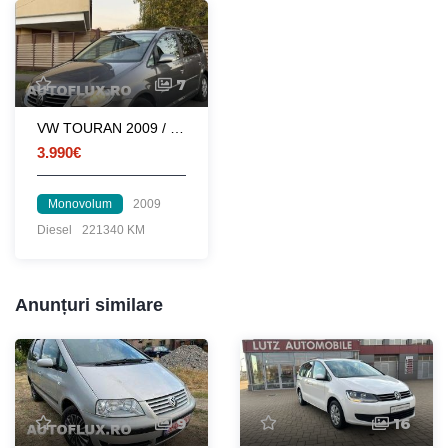
7
VW TOURAN 2009 / 1.9 TDI 105 HP / AUSTRIA
3.990€
Monovolum
2009
Diesel
221340 KM
Anunțuri similare
9
16