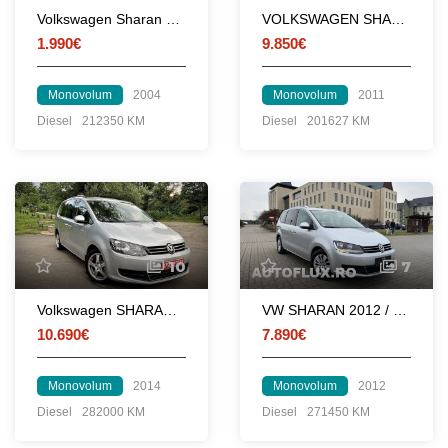
Volkswagen Sharan 1.9Tdi - 131Cp
VOLKSWAGEN SHARAN 2. 0 TRENDLINE
1.990€
9.850€
Monovolum
2004
Monovolum
2011
Diesel
212350 KM
Diesel
201627 KM
10
7
Volkswagen SHARAN 2014 / EXCLUSIVE / DSG - PADELE / Uși electrice / BI-xenon adaptiv
VW SHARAN 2012 / 2.0 TDI 140 HP / 7 LOCURI
10.690€
7.890€
Monovolum
2014
Monovolum
2012
Diesel
282000 KM
Diesel
271450 KM