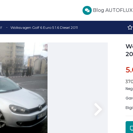
Blog AUTOFLUX
lf
Wolksvagen Golf 6 Euro 5 1.6 Diesel 2011
Wo
20
5
37
Neg
Gar
Elig