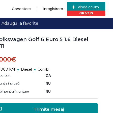
Vinde acum
Conectare
Înregistrare
Adaugă la favorite
lksvagen Golf 6 Euro 5 1.6 Diesel
11
.000€
0000 KM
Diesel
Combi
DA
ociabil:
NU
anție inclusă:
NU
ibil pentru finanțare:
Trimite mesaj