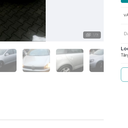
V
D
1
/
9
Lo
Târ