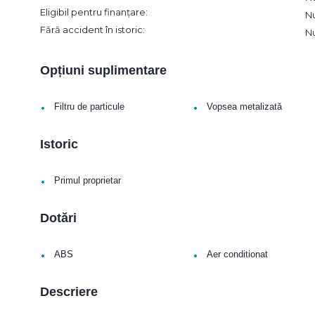
Eligibil pentru finanțare:
N
Fără accident în istoric:
N
Opțiuni suplimentare
•
•
Filtru de particule
Vopsea metalizată
Istoric
•
Primul proprietar
Dotări
•
•
ABS
Aer conditionat
Descriere