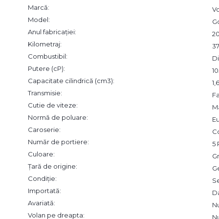
Marcă:
V
Model:
Go
Anul fabricației:
20
Kilometraj:
3
Combustibil:
Di
Putere (cP):
10
Capacitate cilindrică (cm3):
1
Transmisie:
F
Cutie de viteze:
M
Normă de poluare:
Eu
Caroserie:
C
Număr de portiere:
5 
Culoare:
Gr
Țară de origine:
G
Condiție:
S
Importată:
D
Avariată:
N
Volan pe dreapta:
N