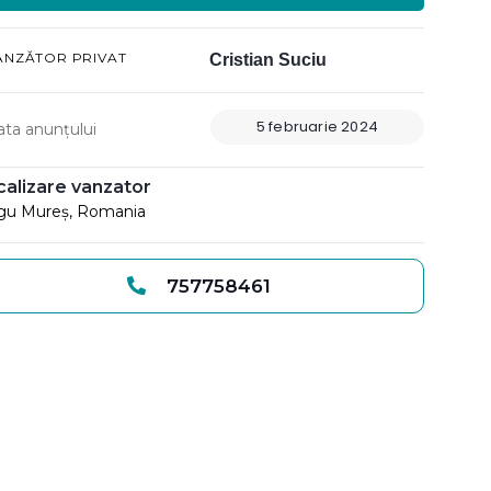
ÂNZĂTOR PRIVAT
Cristian Suciu
5 februarie 2024
ata anunțului
calizare vanzator
gu Mureș, Romania
757758461