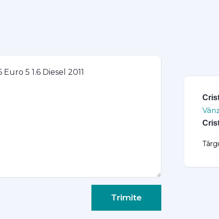
Cris
Vânz
Cris
Târg
Trimite