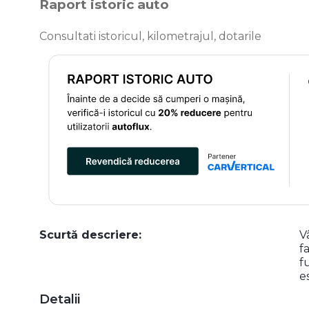
Raport istoric auto
Consultati istoricul, kilometrajul, dotarile
Scurtă descriere:
V
f
f
e
Detalii