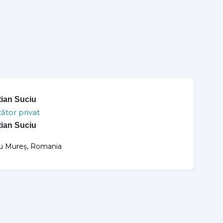
tian Suciu
ător privat
tian Suciu
u Mureș, Romania