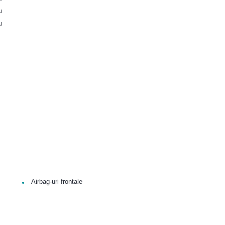
u
u
•
Airbag-uri frontale