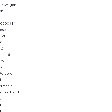
olkswagen
lf
11
70000 KM
esel
5 cP
,600 cm3
ață
anuală
ro 5
ombi
Portiere
i
ermania
econd Hand
a
u
u