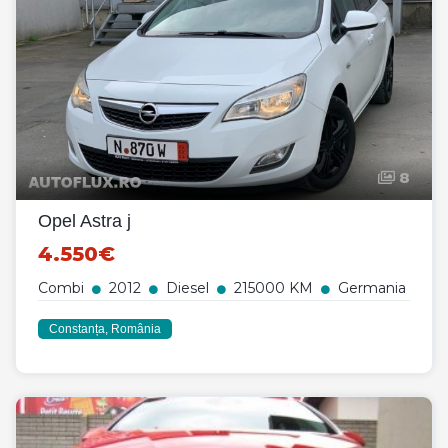
8
Opel Astra j
4.550€
Combi
2012
Diesel
215000 KM
Germania
Constanța, România