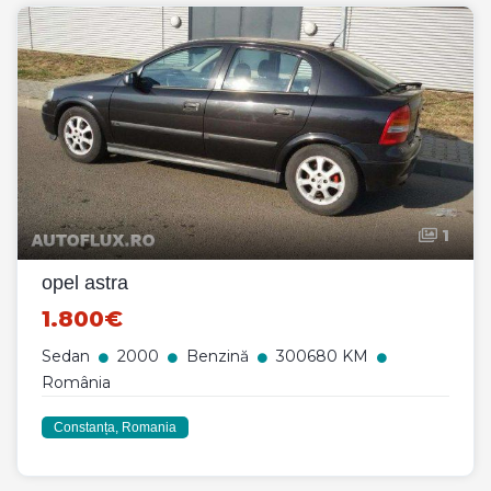
1
opel astra
1.800€
Sedan
2000
Benzină
300680 KM
România
Constanța, Romania