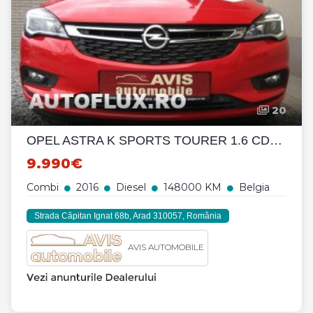
20
OPEL ASTRA K SPORTS TOURER 1.6 CDTI DPF INNOVATION ecoFLEX
9.990€
Combi
2016
Diesel
148000 KM
Belgia
Strada Căpitan Ignat 68b, Arad 310057, România
AVIS AUTOMOBILE