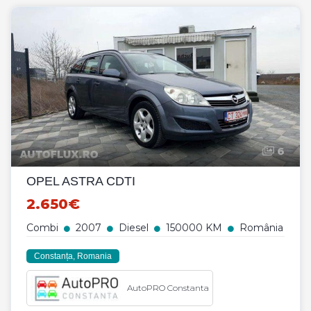
6
OPEL ASTRA CDTI
2.650€
Combi
2007
Diesel
150000 KM
România
Constanța, Romania
AutoPRO Constanta