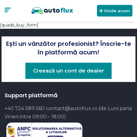
Vinde acum
[quads_buy_form]
Ești un vânzător profesionist? Înscrie-te
în platformă acum!
Creează un cont de dealer
Support platformă
+40 724 589 560
contact@autoflux.ro
(de Luni pana
Vineri intre 09:00 – 18:00)