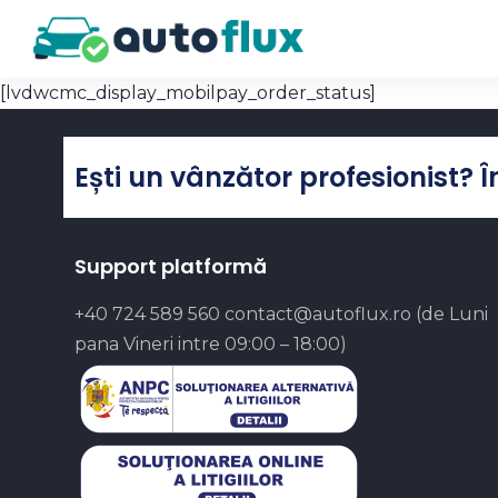
[lvdwcmc_display_mobilpay_order_status]
Ești un vânzător profesionist? 
Support platformă
+40 724 589 560
contact@autoflux.ro
(de Luni
pana Vineri intre 09:00 – 18:00)