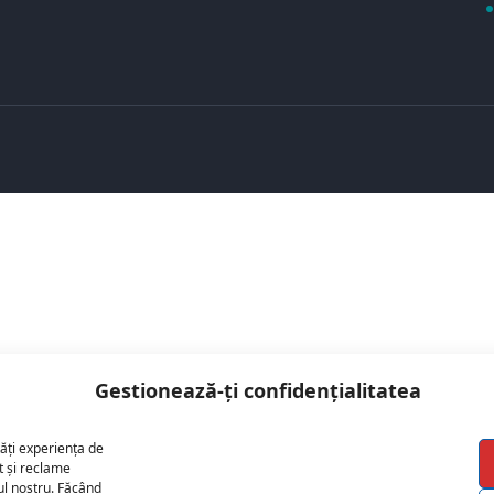
Gestionează-ți confidențialitatea
ăți experiența de
t și reclame
cul nostru. Făcând