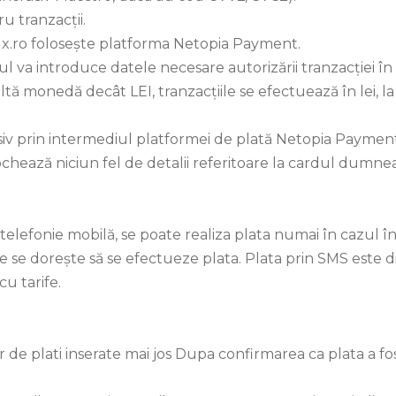
 tranzacţii.
flux.ro foloseşte platforma Netopia Payment.
rul va introduce datele necesare autorizării tranzacţiei în
altă monedă decât LEI, tranzacţiile se efectuează în lei, 
iv prin intermediul platformei de plată Netopia Payment
ochează niciun fel de detalii referitoare la cardul dumne
 telefonie mobilă, se poate realiza plata numai în cazul 
care se dorește să se efectueze plata. Plata prin SMS est
cu tarife.
 de plati inserate mai jos Dupa confirmarea ca plata a fo