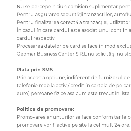
Nu se percepe niciun comision suplimentar pentru
Pentru asigurarea securităţii tranzacţiilor, auto
Pentru finalizarea corectă a tranzacţiei, utilizato
În cazul în care cardul este asociat unui cont în 
cardul respectiv.
Procesarea datelor de card se face în mod exclus
Geomar Business Center S.R.L​ nu solicită şi nu st
Plata prin SMS
Prin aceasta optiune, indiferent de furnizorul de
telefonie mobilă activ / credit în cartela de pe 
euro) persoane fizice asa cum este trecut in lista 
Politica de promovare:
Promovarea anunturilor se face conform tarifelor
promovare vor fi active pe site la cel mult 24 ore.