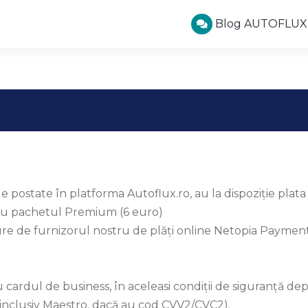
Blog AUTOFLUX
ile postate în platforma Autoflux.ro, au la dispoziție pla
tru pachetul Premium (6 euro)
e de furnizorul nostru de plăți online Netopia Payment
cardul de business, în aceleasi condiţii de siguranţă de
(inclusiv Maestro, dacă au cod CVV2/CVC2).