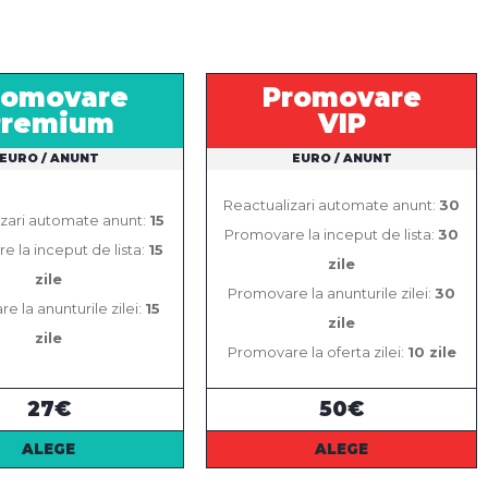
romovare
Promovare
Premium
VIP
EURO / ANUNT
EURO / ANUNT
Reactualizari automate anunt:
30
izari automate anunt:
15
Promovare la inceput de lista:
30
 la inceput de lista:
15
zile
zile
Promovare la anunturile zilei:
30
 la anunturile zilei:
15
zile
zile
Promovare la oferta zilei:
10 zile
27€
50€
ALEGE
ALEGE