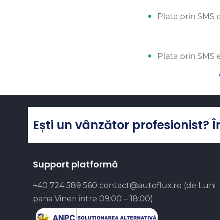
Plata prin SMS 
Plata prin SMS 
Ești un vânzător profesionist? 
Support platformă
+40 724 589 560
contact@autoflux.ro
(de Luni
pana Vineri intre 09:00 – 18:00)