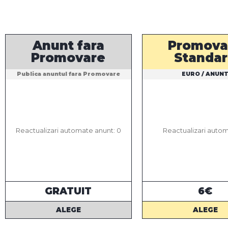
Anunt fara
Promova
Promovare
Standa
Publica anuntul fara Promovare
EURO / ANUN
Reactualizari automate anunt: 0
Reactualizari auto
GRATUIT
6€
ALEGE
ALEGE