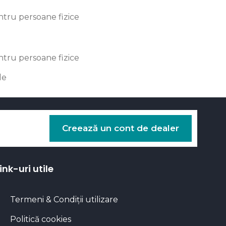
tru persoane fizice
tru persoane fizice
le
Creează un cont de dealer
ink-uri utile
Termeni & Condiții utilizare
Politică cookies