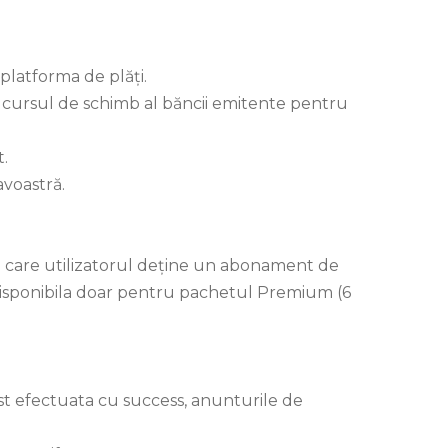
 platforma de plăţi.
la cursul de schimb al băncii emitente pentru
.
avoastră.
în care utilizatorul deține un abonament de
e disponibila doar pentru pachetul Premium (6
st efectuata cu success, anunturile de