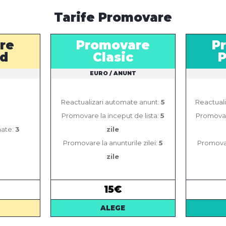
Tarife Promovare
re
Promovare
P
rd
Clasic
T
EURO / ANUNT
Reactualizari automate anunt:
5
Reactual
Promovare la inceput de lista:
5
Promovare
mate:
3
zile
Promovare la anunturile zilei:
5
Promovare
zile
15€
ALEGE