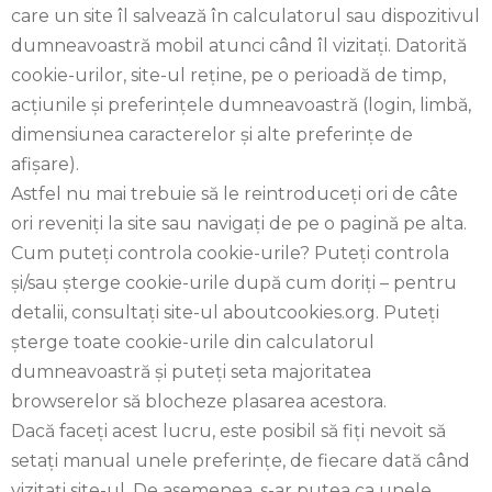
care un site îl salvează în calculatorul sau dispozitivul
dumneavoastră mobil atunci când îl vizitaţi. Datorită
cookie-urilor, site-ul reţine, pe o perioadă de timp,
acţiunile şi preferinţele dumneavoastră (login, limbă,
dimensiunea caracterelor şi alte preferinţe de
afişare).
Astfel nu mai trebuie să le reintroduceţi ori de câte
ori reveniţi la site sau navigaţi de pe o pagină pe alta.
Cum puteţi controla cookie-urile? Puteţi controla
şi/sau şterge cookie-urile după cum doriţi – pentru
detalii, consultaţi site-ul aboutcookies.org. Puteți
șterge toate cookie-urile din calculatorul
dumneavoastră și puteți seta majoritatea
browserelor să blocheze plasarea acestora.
Dacă faceţi acest lucru, este posibil să fiţi nevoit să
setaţi manual unele preferinţe, de fiecare dată când
vizitaţi site-ul. De asemenea, s-ar putea ca unele