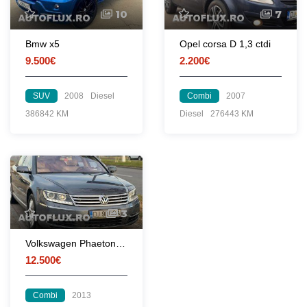
10
7
Bmw x5
Opel corsa D 1,3 ctdi
9.500€
2.200€
SUV
2008
Diesel
Combi
2007
386842 KM
Diesel
276443 KM
3
Volkswagen Phaeton 4MOTION
12.500€
Combi
2013