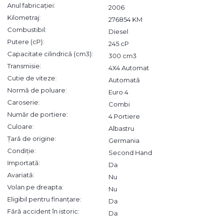
Anul fabricației:
2006
Kilometraj:
276854 KM
Combustibil:
Diesel
Putere (cP):
245 cP
Capacitate cilindrică (cm3):
300 cm3
Transmisie:
4X4 Automat
Cutie de viteze:
Automată
Normă de poluare:
Euro 4
Caroserie:
Combi
Număr de portiere:
4 Portiere
Culoare:
Albastru
Țară de origine:
Germania
Condiție:
Second Hand
Importată:
Da
Avariată:
Nu
Volan pe dreapta:
Nu
Eligibil pentru finanțare:
Da
Fără accident în istoric:
Da