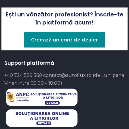
Ești un vânzător profesionist? Înscrie-te
în platformă acum!
Creează un cont de dealer
Support platformă
+40 724 589 560
contact@autoflux.ro
(de Luni pana
Vineri intre 09:00 – 18:00)