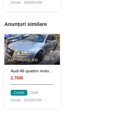
Diesel
200000 KM
Anunțuri similare
5
Audi A6 quattro motor BMK 3.0
2.750€
Combi
2006
Diesel
281000 KM