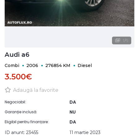
1
/
6
Audi a6
Combi
2006
276854 KM
Diesel
3.500€
Adaugă la favorite
DA
Negociabil:
NU
Garanție inclusă:
DA
Eligibil pentru finanțare:
ID anunt: 23455
11 martie 2023