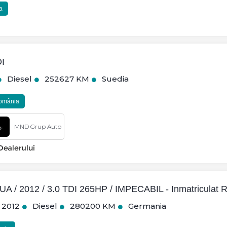
a
DI
Diesel
252627 KM
Suedia
România
MND Grup Auto
A / 2012 / 3.0 TDI 265HP / IMPECABIL - Inmatriculat 
2012
Diesel
280200 KM
Germania