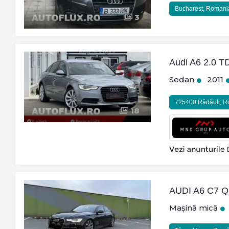
Bucharest, Romani
3
Audi A6 2.0 T
Sedan
2011
725400 Rădăuți, 
18
AUDI A6 C7 QU
Mașină mică