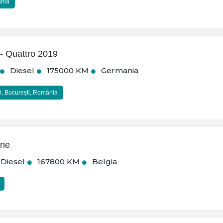
ânia
- Quattro 2019
Diesel
175000 KM
Germania
0, București, România
ine
Diesel
167800 KM
Belgia