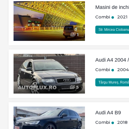
Masini de inchi
Combi
2021
Str. Mircea Cioban
1
Audi A4 2004 /
Combi
2004
Târgu Mureș, Rom
5
Audi A4 B9
Combi
2018