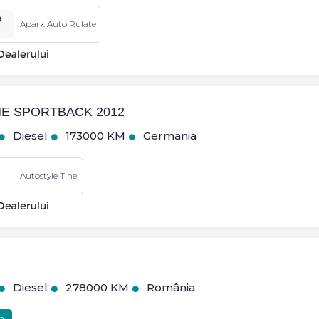
Apark Auto Rulate
INE SPORTBACK 2012
Diesel
173000 KM
Germania
Autostyle Tinel
Diesel
278000 KM
România