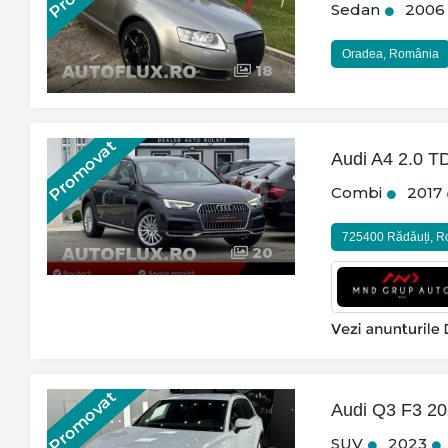
Sedan
2006
Oradea, România
18
Promovat
Audi A4 2.0 TD
Combi
2017
725400 Rădăuți, 
20
Promovat
Audi Q3 F3 202
SUV
2023