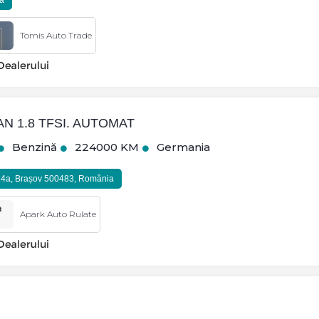
a
Tomis Auto Trade
AN 1.8 TFSI. AUTOMAT
Benzină
224000 KM
Germania
114a, Brașov 500483, România
Apark Auto Rulate