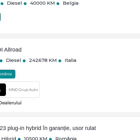
Diesel
40000 KM
Belgia
I Allroad
Diesel
242678 KM
Italia
România
MND Grup Auto
3 plug-in hybrid în garanție, usor rulat
Hibrid
10500 KM
România