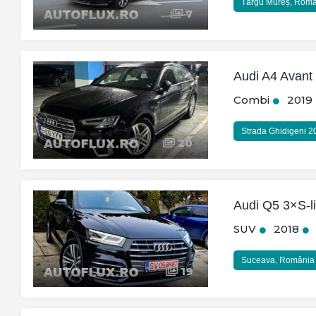
Târgu Mureș, Rom
7
Audi A4 Avant 
Combi
2019
Strada Ghidigeni 2
20
Audi Q5 3×S-l
SUV
2018
Suceava, România
19