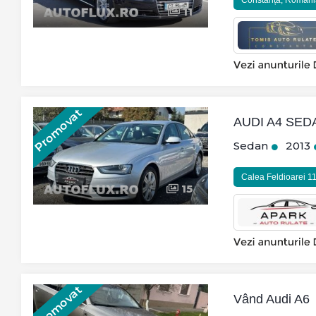
Constanța, Romani
11
Promovat
AUDI A4 SED
Sedan
2013
Calea Feldioarei 
15
Promovat
Vând Audi A6