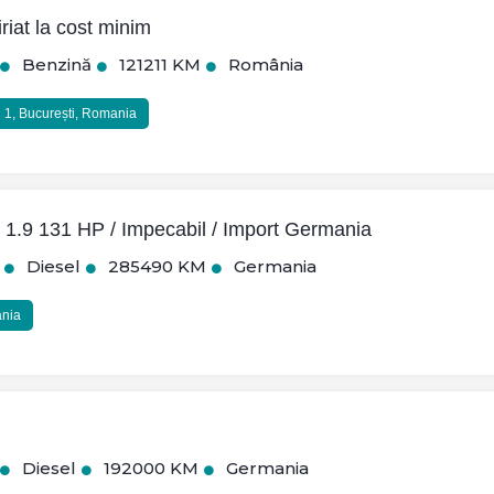
riat la cost minim
Benzină
121211 KM
România
u 1, București, Romania
 1.9 131 HP / Impecabil / Import Germania
Diesel
285490 KM
Germania
ânia
Diesel
192000 KM
Germania