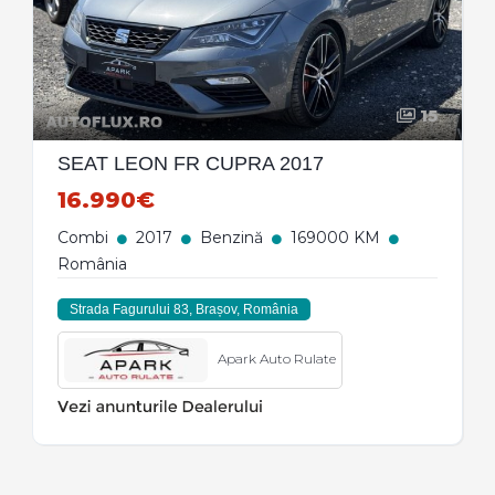
15
SEAT LEON FR CUPRA 2017
16.990€
Combi
2017
Benzină
169000 KM
România
Strada Fagurului 83, Brașov, România
Apark Auto Rulate