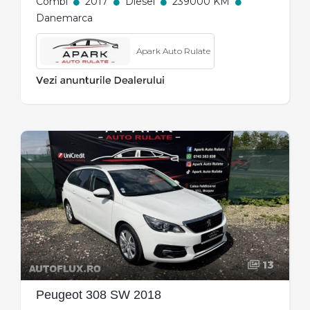
Combi
2017
Diesel
239000 KM
Danemarca
Apark Auto Rulate
13
Peugeot 308 SW 2018