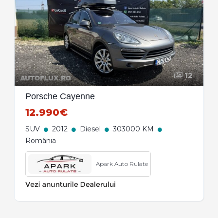
12
Porsche Cayenne
12.990€
SUV
2012
Diesel
303000 KM
România
Apark Auto Rulate