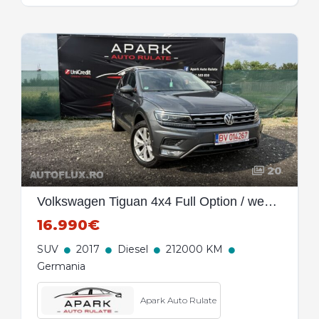
20
Volkswagen Tiguan 4x4 Full Option / webasto / bicolor/ faruri metrix / incalzire volan / acc+
16.990€
SUV
2017
Diesel
212000 KM
Germania
Apark Auto Rulate