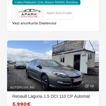
Calea Feldioarei 114a, Brașov 500483, România
Apark Auto Rulate
15
Renault Laguna 1.5 DCI 110 CP Automat
5.990€