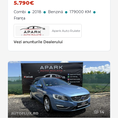
5.790€
Combi
2018
Benzină
179000 KM
Franța
Apark Auto Rulate
14