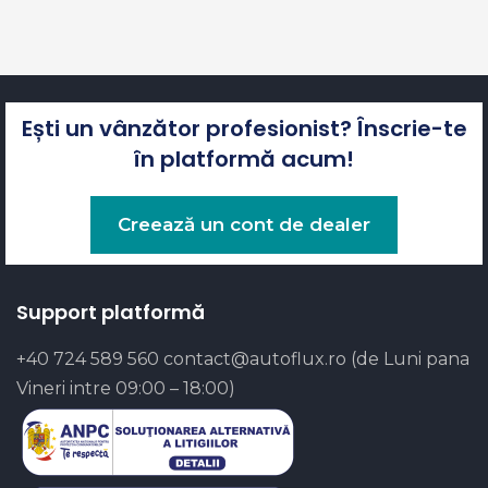
Ești un vânzător profesionist? Înscrie-te
în platformă acum!
Creează un cont de dealer
Support platformă
+40 724 589 560
contact@autoflux.ro
(de Luni pana
Vineri intre 09:00 – 18:00)