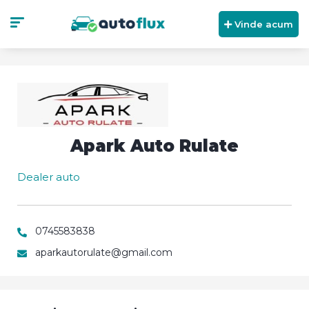
Vinde acum
Apark Auto Rulate
Dealer auto
0745583838
aparkautorulate@gmail.com