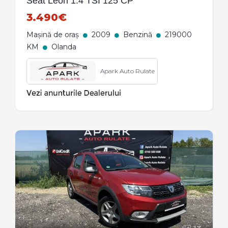
Seat Leon 1.4 TSI 125 CP
3.490€
Mașină de oraș
2009
Benzină
219000
KM
Olanda
Apark Auto Rulate