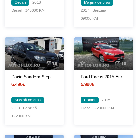
Sedan
2018
Mașină de oraș
Diesel
240000 KM
2017
Benzină
69000 KM
13
13
Dacia Sandero Stepway 2018 Benzina
Ford Focus 2015 Euro 6 1.5 TDCI 120 CP
6.490€
5.990€
Mașină de oraș
Combi
2015
2018
Benzină
Diesel
223000 KM
122000 KM