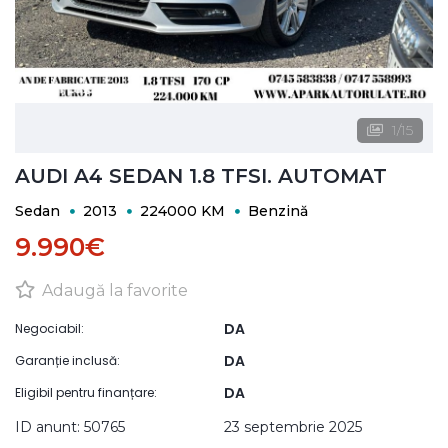
1
/
15
AUDI A4 SEDAN 1.8 TFSI. AUTOMAT
Sedan
2013
224000 KM
Benzină
9.990€
Adaugă la favorite
DA
Negociabil:
DA
Garanție inclusă:
DA
Eligibil pentru finanțare:
ID anunt: 50765
23 septembrie 2025