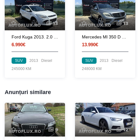
13
13
Ford Kuga 2013. 2.0 TDCI. 6.990 Euro
Mercedes Ml 350 D Full options
6.990€
13.990€
SUV
2013
Diesel
SUV
2013
Diesel
245000 KM
248000 KM
Anunțuri similare
9
12