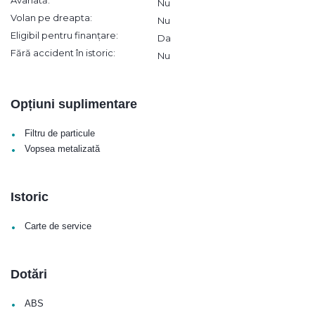
Avariată:
Nu
Volan pe dreapta:
Nu
Eligibil pentru finanțare:
Da
Fără accident în istoric:
Nu
Opțiuni suplimentare
•
Filtru de particule
•
Vopsea metalizată
Istoric
•
Carte de service
Dotări
•
ABS