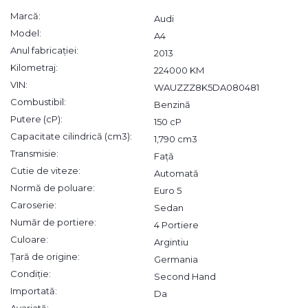
Marcă:
Audi
Model:
A4
Anul fabricației:
2013
Kilometraj:
224000 KM
VIN:
WAUZZZ8K5DA080481
Combustibil:
Benzină
Putere (cP):
150 cP
Capacitate cilindrică (cm3):
1,790 cm3
Transmisie:
Față
Cutie de viteze:
Automată
Normă de poluare:
Euro 5
Caroserie:
Sedan
Număr de portiere:
4 Portiere
Culoare:
Argintiu
Țară de origine:
Germania
Condiție:
Second Hand
Importată:
Da