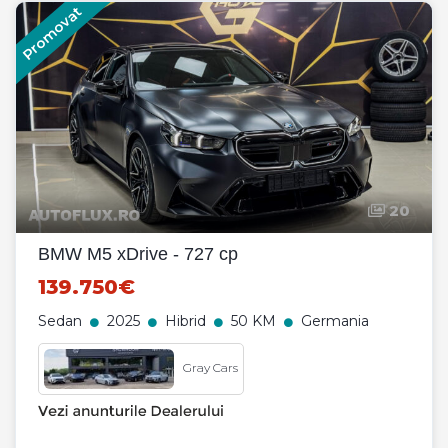
Promovat
20
BMW M5 xDrive - 727 cp
139.750€
Sedan
2025
Hibrid
50 KM
Germania
Gray Cars