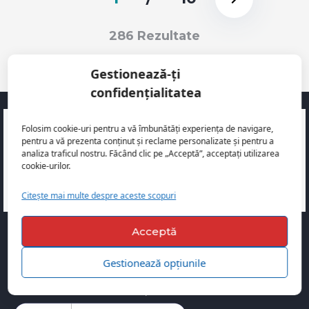
286 Rezultate
Gestionează-ți
confidențialitatea
Ești un vânzător profesionist? Înscrie-te
Folosim cookie-uri pentru a vă îmbunătăți experiența de navigare,
în platformă acum!
pentru a vă prezenta conținut și reclame personalizate și pentru a
analiza traficul nostru. Făcând clic pe „Acceptă”, acceptați utilizarea
cookie-urilor.
Creează un cont de dealer
Citește mai multe despre aceste scopuri
Acceptă
Support platformă
Gestionează opțiunile
+40 724 589 560
contact@autoflux.ro
(de Luni pana
Vineri intre 09:00 – 18:00)