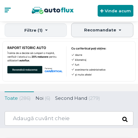
Vinde acum
Recomandate
Filtre (1)
Toate
(286)
Noi
(6)
Second Hand
(279)