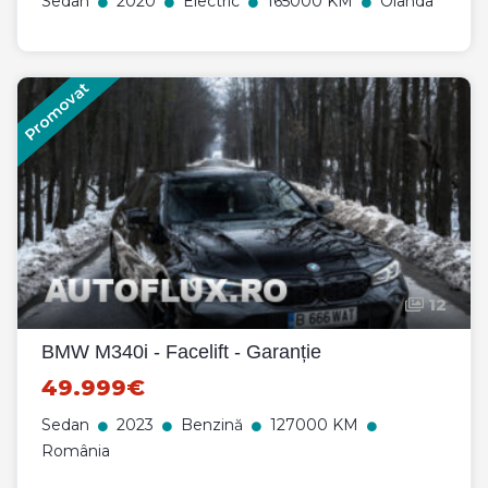
Sedan
2020
Electric
165000 KM
Olanda
Promovat
12
BMW M340i - Facelift - Garanție
49.999€
Sedan
2023
Benzină
127000 KM
România