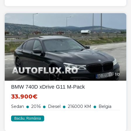
10
BMW 740D xDrive G11 M-Pack
33.900€
Sedan
2016
Diesel
216000 KM
Belgia
Bacău, România