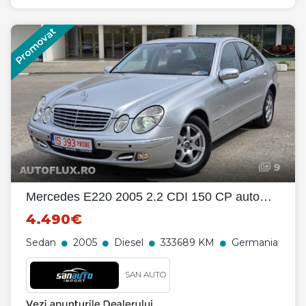
Promovat
9
Mercedes E220 2005 2.2 CDI 150 CP automata / RATE fara avans
4.490€
Sedan
2005
Diesel
333689 KM
Germania
SAN AUTO