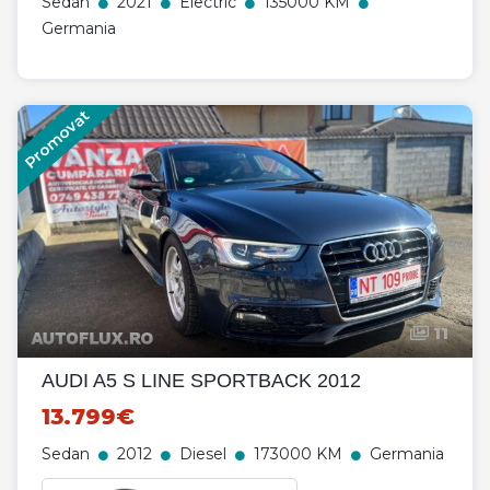
Sedan
2021
Electric
135000 KM
Germania
Promovat
11
AUDI A5 S LINE SPORTBACK 2012
13.799€
Sedan
2012
Diesel
173000 KM
Germania