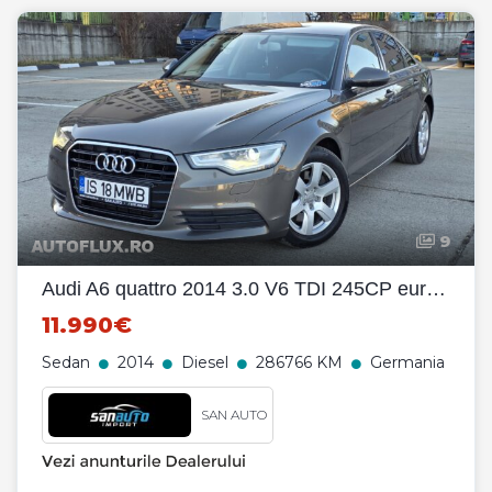
9
Audi A6 quattro 2014 3.0 V6 TDI 245CP euro 5 automata / RATE / LIVRARE
11.990€
Sedan
2014
Diesel
286766 KM
Germania
SAN AUTO