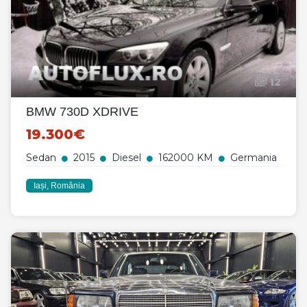
12
BMW 730D XDRIVE
19.300€
Sedan
2015
Diesel
162000 KM
Germania
Iași, România