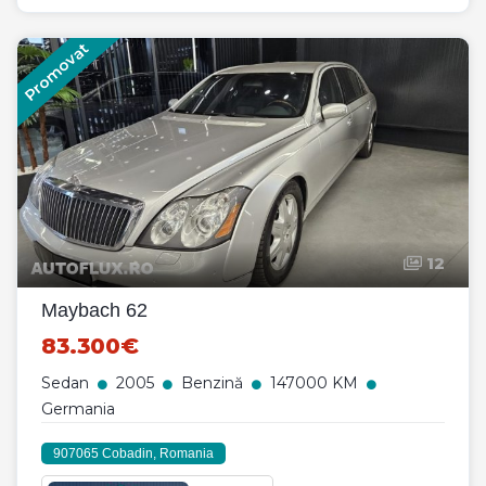
Promovat
12
Maybach 62
83.300€
Sedan
2005
Benzină
147000 KM
Germania
907065 Cobadin, Romania