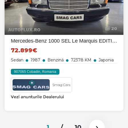
20
Mercedes-Benz 1000 SEL Le Marquis EDITION
72.899€
Sedan
1987
Benzină
72378 KM
Japonia
907065 Cobadin, Romania
Smag Cars
1
/
10