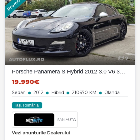
Promovat
9
Porsche Panamera S Hybrid 2012 3.0 V6 380 CP euro 5 automata / RATE
19.990€
Sedan
2012
Hibrid
210670 KM
Olanda
Iași, România
SAN AUTO