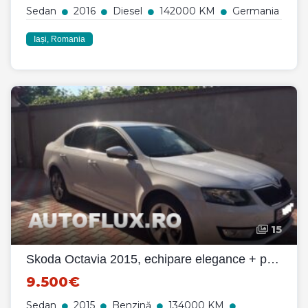
Sedan
2016
Diesel
142000 KM
Germania
Iași, Romania
15
Skoda Octavia 2015, echipare elegance + pachet sport, impecabila
9.500€
Sedan
2015
Benzină
134000 KM