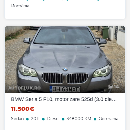
România
14
BMW Seria 5 F10, motorizare 525d (3.0 diesel, 204cp),
11.500€
Sedan
2011
Diesel
348000 KM
Germania