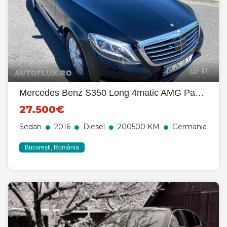
11
Mercedes Benz S350 Long 4matic AMG Pack 3.0 CDI 2016 Panoramic Masaj Perne Distronic+
27.500€
Sedan
2016
Diesel
200500 KM
Germania
București, România