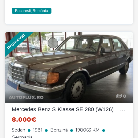
București, România
Promovat
8
Mercedes-Benz S-Klasse SE 280 (W126) – 1981
8.000€
Sedan
1981
Benzină
198063 KM
Germania