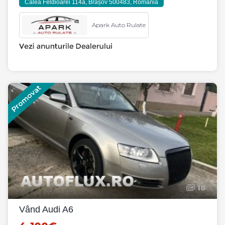
Calea Feldioarei 114a, Brașov 500483, România
Apark Auto Rulate
Promovat
18
Vând Audi A6