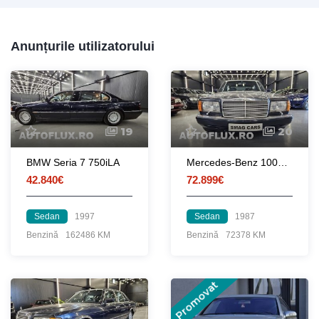
Anunțurile utilizatorului
19
20
BMW Seria 7 750iLA
Mercedes-Benz 1000 SEL Le Marquis EDITION
42.840€
72.899€
Sedan
1997
Sedan
1987
Benzină
162486 KM
Benzină
72378 KM
Promovat