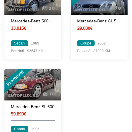
20
8
Mercedes-Benz 560 SEL
Mercedes-Benz CL 55 AMG - 500 cP
33.915€
29.000€
Sedan
1989
Coupe
2002
Benzină
93647 KM
Benzină
87000 KM
Promovat
18
Mercedes-Benz SL 600
59.899€
Cabrio
1996