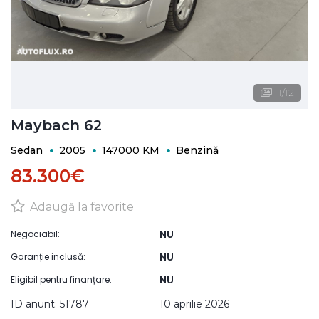
1
/
12
Maybach 62
Sedan
2005
147000 KM
Benzină
83.300€
Adaugă la favorite
NU
Negociabil:
NU
Garanție inclusă:
NU
Eligibil pentru finanțare:
ID anunt: 51787
10 aprilie 2026