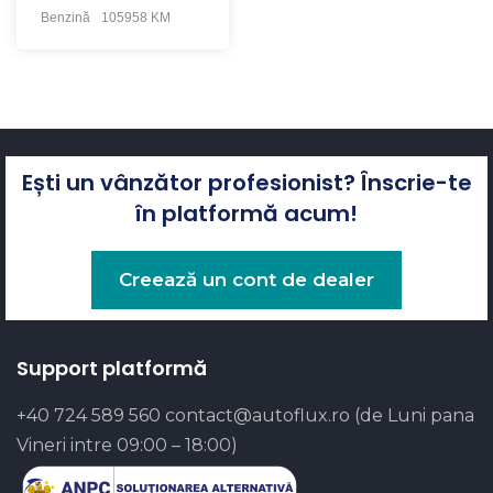
Benzină
105958 KM
Ești un vânzător profesionist? Înscrie-te
în platformă acum!
Creează un cont de dealer
Support platformă
+40 724 589 560
contact@autoflux.ro
(de Luni pana
Vineri intre 09:00 – 18:00)