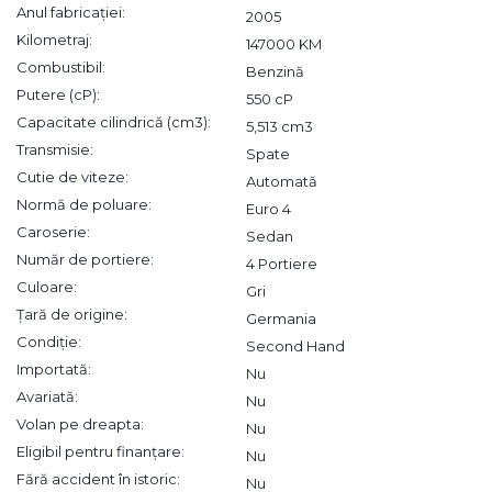
Anul fabricației:
2005
Kilometraj:
147000 KM
Combustibil:
Benzină
Putere (cP):
550 cP
Capacitate cilindrică (cm3):
5,513 cm3
Transmisie:
Spate
Cutie de viteze:
Automată
Normă de poluare:
Euro 4
Caroserie:
Sedan
Număr de portiere:
4 Portiere
Culoare:
Gri
Țară de origine:
Germania
Condiție:
Second Hand
Importată:
Nu
Avariată:
Nu
Volan pe dreapta:
Nu
Eligibil pentru finanțare:
Nu
Fără accident în istoric:
Nu