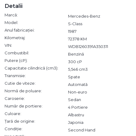
Detalii
Marcă:
Mercedes-Benz
Model:
S-Class
Anul fabricației:
1987
Kilometraj:
72378 KM
VIN:
WDB1260391A350311
Combustibil:
Benzină
Putere (cP):
300 cP
Capacitate cilindrică (cm3):
5,546 cm3
Transmisie:
Spate
Cutie de viteze:
Automată
Normă de poluare:
Non-euro
Caroserie:
Sedan
Număr de portiere:
4 Portiere
Culoare:
Albastru
Țară de origine:
Japonia
Condiție:
Second Hand