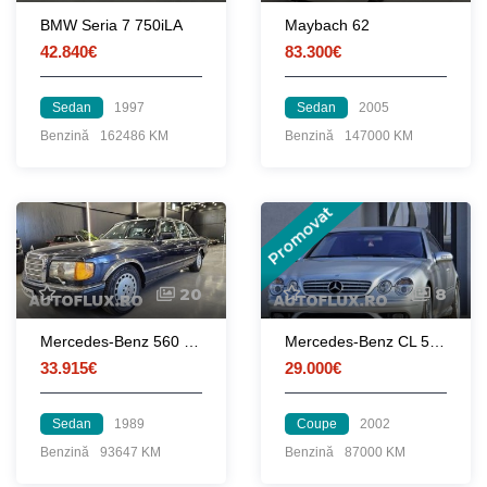
BMW Seria 7 750iLA
Maybach 62
42.840€
83.300€
Sedan
1997
Sedan
2005
Benzină
162486 KM
Benzină
147000 KM
Promovat
20
8
Mercedes-Benz 560 SEL
Mercedes-Benz CL 55 AMG - 500 cP
33.915€
29.000€
Sedan
1989
Coupe
2002
Benzină
93647 KM
Benzină
87000 KM