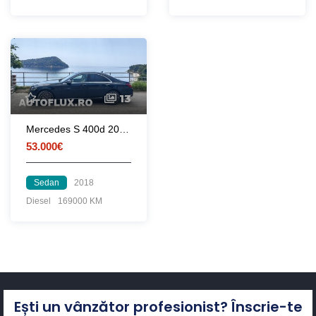
13
Mercedes S 400d 2018 Panoramic 9G/Tronic
53.000€
Sedan
2018
Diesel
169000 KM
Ești un vânzător profesionist? Înscrie-te