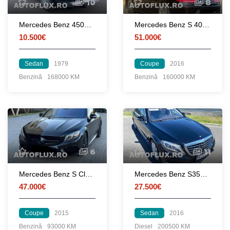
10
8
Mercedes Benz 450SEL Automat W116 4.5i V8 1979 Trapa Pilot Piele Atestat-Istoric
Mercedes Benz S 400 Coupe 4Matic 7G-TRONIC
10.500€
51.000€
Sedan
1979
Coupe
2016
Benzină
168000 KM
Benzină
160000 KM
6
11
Mercedes Benz S Class Coupe - 455 CP
Mercedes Benz S350 Long 4matic AMG Pack 3.0 CDI 2016 Panoramic Masaj Perne Distronic+
47.000€
27.500€
Coupe
2015
Sedan
2016
Benzină
93000 KM
Diesel
200500 KM