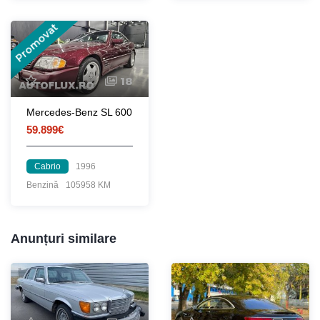
Promovat
18
Mercedes-Benz SL 600
59.899€
Cabrio
1996
Benzină
105958 KM
Anunțuri similare