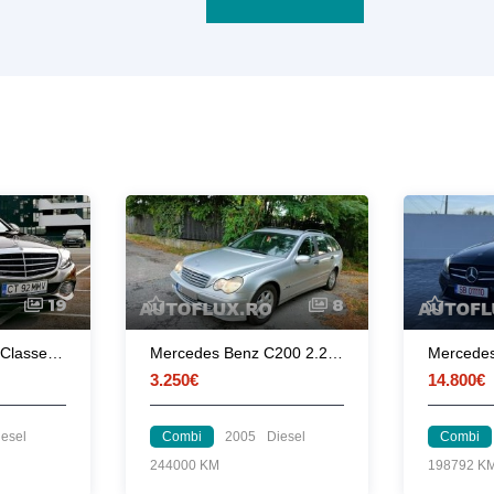
19
8
Mercedes Benz C Classe 2018
Mercedes Benz C200 2.2 CDI - Euro 4 - 2005 - 240000 Km
Mercede
3.250€
14.800€
iesel
Combi
2005
Diesel
Combi
244000 KM
198792 K