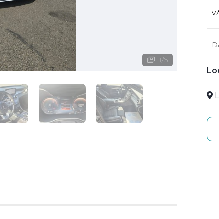
V
D
1
/
6
Lo
L