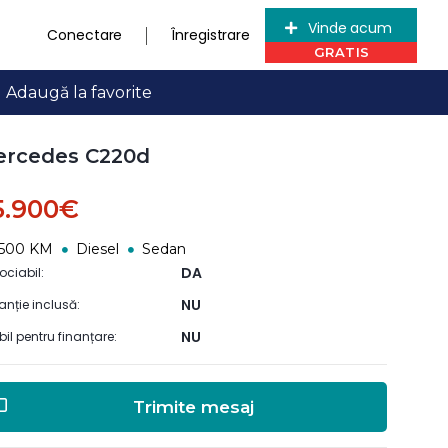
Vinde acum
Conectare
Înregistrare
Adaugă la favorite
ercedes C220d
5.900€
4500 KM
Diesel
Sedan
DA
ociabil:
NU
anție inclusă:
NU
ibil pentru finanțare:
Trimite mesaj