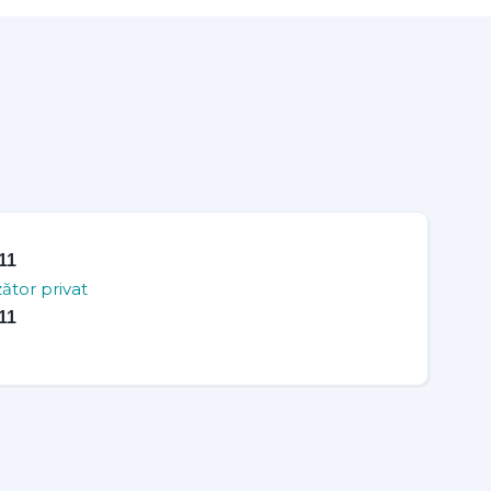
11
ător privat
11