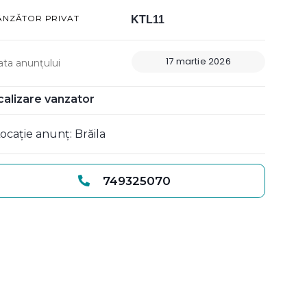
ÂNZĂTOR PRIVAT
KTL11
17 martie 2026
ata anunțului
calizare vanzator
ocație anunț: Brăila
749325070