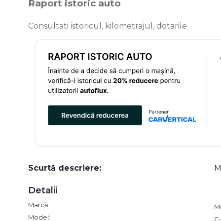
Raport istoric auto
Consultati istoricul, kilometrajul, dotarile
Scurtă descriere:
M
Detalii
Marcă:
M
Model:
C-