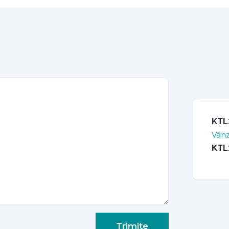
KTL
Vânz
KTL
Trimite