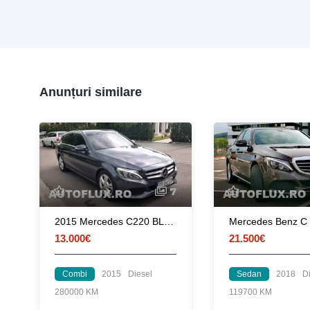
Anunțuri similare
7
2015 Mercedes C220 BLUETEC
13.000€
21.500€
Combi
2015
Diesel
Sedan
2018
D
280000 KM
119700 KM