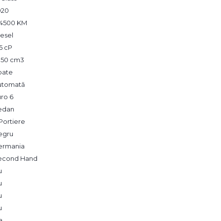
020
64500 KM
esel
5 cP
,950 cm3
pate
utomată
ro 6
edan
Portiere
egru
ermania
econd Hand
u
u
u
u
a