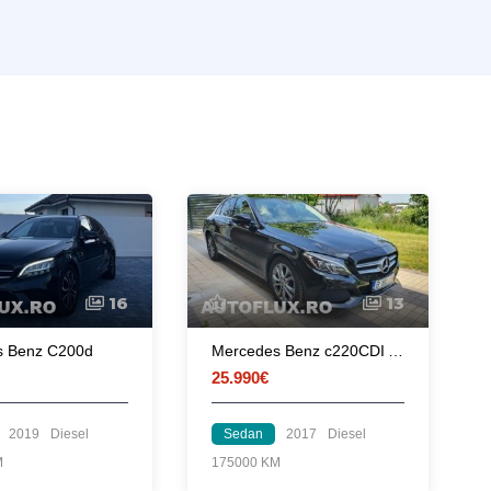
16
13
s Benz C200d
Mercedes Benz c220CDI Avangarde
25.990€
2019
Diesel
Sedan
2017
Diesel
M
175000 KM