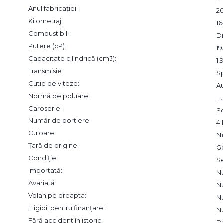
Anul fabricației:
2
Kilometraj:
1
Combustibil:
Di
Putere (cP):
19
Capacitate cilindrică (cm3):
1
Transmisie:
S
Cutie de viteze:
A
Normă de poluare:
Eu
Caroserie:
S
Număr de portiere:
4 
Culoare:
N
Țară de origine:
G
Condiție:
S
Importată:
N
Avariată:
N
Volan pe dreapta:
N
Eligibil pentru finanțare:
N
Fără accident în istoric:
D