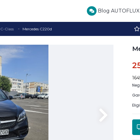
Blog AUTOFLUX
C-Class
Mercedes C220d
M
2
16
Neg
Gar
Elig