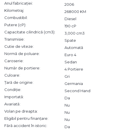
Anul fabricației:
2006
Kilometraj:
268000 KM
Combustibil:
Diesel
Putere (cP):
190 cP
Capacitate cilindrică (cm3):
3,000 cm3
Transmisie:
Spate
Cutie de viteze:
Automată
Normă de poluare:
Euro 4
Caroserie:
Sedan
Număr de portiere:
4 Portiere
Culoare:
Gri
Țară de origine:
Germania
Condiție:
Second Hand
Importată:
Da
Avariată:
Nu
Volan pe dreapta:
Nu
Eligibil pentru finanțare:
Nu
Fără accident în istoric:
Da