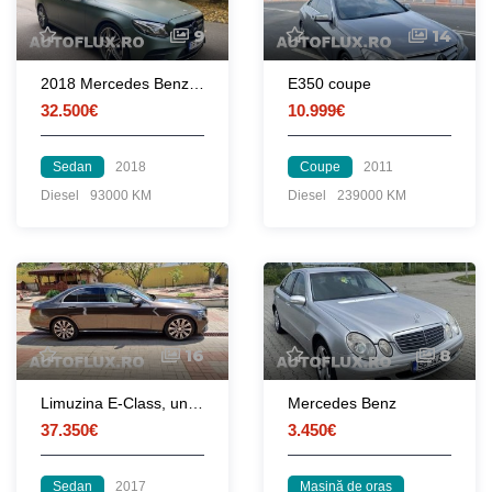
9
14
2018 Mercedes Benz E Class AMG
E350 coupe
32.500€
10.999€
Sedan
2018
Coupe
2011
Diesel
93000 KM
Diesel
239000 KM
16
8
Limuzina E-Class, unic proprietar, impecabila, TVA deductibil
Mercedes Benz
37.350€
3.450€
Sedan
2017
Mașină de oraș