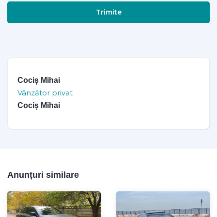
Trimite
Cociș Mihai
Vânzător privat
Cociș Mihai
Anunțuri similare