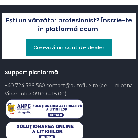
Ești un vânzător profesionist? Înscrie-te
în platformă acum!
Creează un cont de dealer
Support platformă
+40 724 589 560
contact@autoflux.ro
(de Luni pana
Vineri intre 09:00 – 18:00)