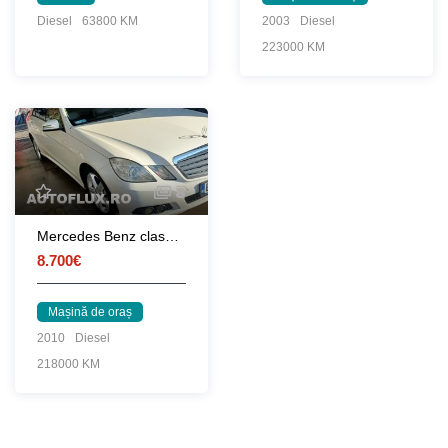
Diesel
63800 KM
2003
Diesel
223000 KM
8
Mercedes Benz clasa e din 2010
8.700€
Mașină de oraș
2010
Diesel
218000 KM